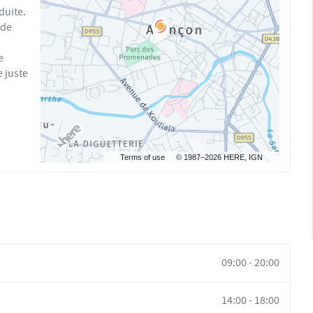
duite.
 de
e
e juste
Terms of use
© 1987–2026 HERE, IGN
09:00
-
20:00
14:00
-
18:00