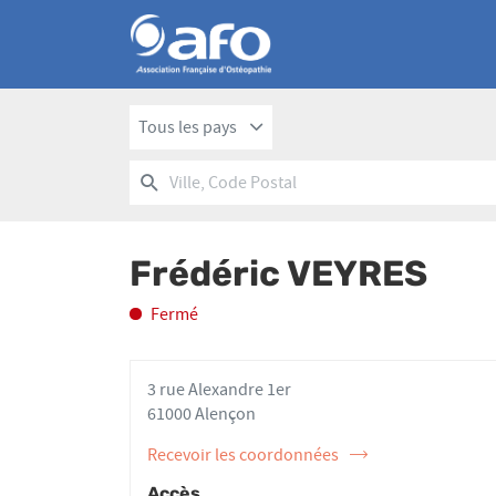
Tous les pays
RECHERCHER
UN
Ville,
POINT
Code
DE
Postal
VENTE
Frédéric VEYRES
AFO
Fermé
3 rue Alexandre 1er
61000 Alençon
Recevoir les coordonnées
de
l'ostéopathe
Accès