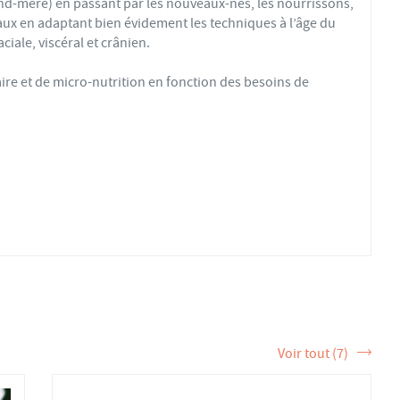
nd-mère) en passant par les nouveaux-nés, les nourrissons,
eaux en adaptant bien évidement les techniques à l’âge du
aciale, viscéral et crânien.
aire et de micro-nutrition en fonction des besoins de
, allergies, eczéma et psoriasis ainsi que d’autres
écis de manipulations structurelles sur tout le corps. Cette
rganisme et lui permettre de réguler les grands systèmes
e, voire même mécanique est rarement la solution ; il
gmente les compensations, dégrade l’organisme.. Jacques
Voir tout (7)
 mais il s'est heurté à une vision étroite et protectionniste
 qu'elle paraît confidentielle. Les résultats parlent
nts qui seront nos meilleurs ambassadeurs.