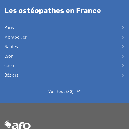
Les ostéopathes en France
Paris
Montpellier
Nantes
Lyon
Caen
Béziers
Voir tout (30)
de
points
de
vente
de
AFO