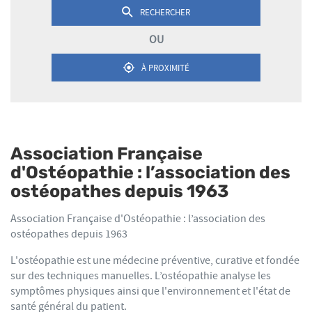
Postal
RECHERCHER
UN
POINT
OU
DE
VENTE
AFO
À PROXIMITÉ
,
TROUVER
UN
POINT
DE
VENTE
AFO
Association Française
d'Ostéopathie : l’association des
ostéopathes depuis 1963
Association Française d'Ostéopathie : l’association des
ostéopathes depuis 1963
L'ostéopathie est une médecine préventive, curative et fondée
sur des techniques manuelles. L’ostéopathie analyse les
symptômes physiques ainsi que l'environnement et l'état de
santé général du patient.