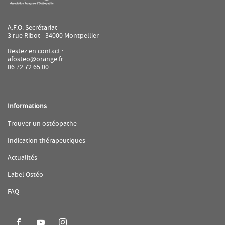
A.F.O. Secrétariat
3 rue Ribot - 34000 Montpellier
Restez en contact :
afosteo@orange.fr
06 72 72 65 00
Informations
(ouvre
Trouver un ostéopathe
dans
une
(ouvre
Indication thérapeutiques
nouvelle
dans
fenêtre)
une
(ouvre
Actualités
nouvelle
dans
fenêtre)
une
(ouvre
Label Ostéo
nouvelle
dans
fenêtre)
une
(ouvre
FAQ
nouvelle
dans
fenêtre)
une
nouvelle
fenêtre)