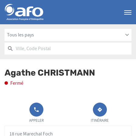
Menu
Tous les pays
RECHERCHER
UN
Ville,
POINT
Code
DE
Postal
VENTE
Agathe CHRISTMANN
AFO
Fermé
APPELER LE
JUSQU'AU
POINT DE
POINT
APPELER
ITINÉRAIRE
VENTE
DE
AGATHE
VENTE
18 rue Marechal Foch
CHRISTMANN
AGATHE