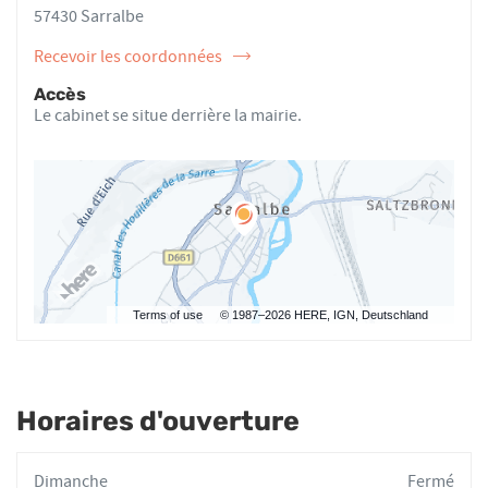
AU
CHRISTMANN
57430 Sarralbe
Recevoir les coordonnées
de
l'ostéopathe
Accès
Agathe
Le cabinet se situe derrière la mairie.
CHRISTMANN
Terms of use
© 1987–2026 HERE, IGN, Deutschland
Horaires d'ouverture
Horaires
Dimanche
Fermé