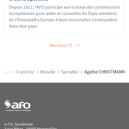
Depuis 2011, l’AFO participe aux travaux des commissions
européennes pour aider et conseilles les États membres
de l’Osteopathy Europe à faire reconnaître l’ostéopathie
dans leur pays.
Voir tout (7)
rance
Grand Est
Moselle
Sarralbe
Agathe CHRISTMANN
A.F.O. Secrétariat
3 rue Ribot - 34000 Montpellier