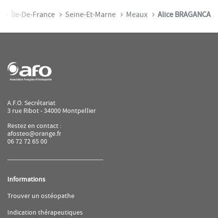
e
Île-De-France
Seine-Et-Marne
Meaux
Alice BRAGANCA
A.F.O. Secrétariat
3 rue Ribot - 34000 Montpellier
Restez en contact :
afosteo@orange.fr
06 72 72 65 00
Informations
(ouvre
Trouver un ostéopathe
dans
une
(ouvre
Indication thérapeutiques