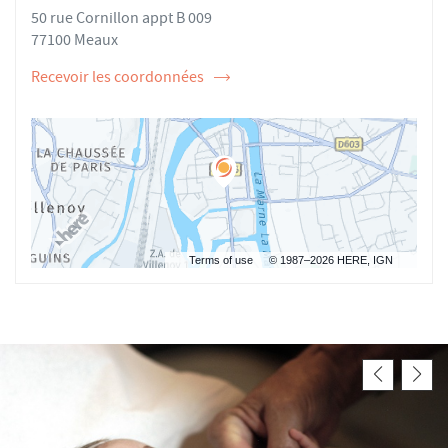
50 rue Cornillon appt B 009
AU
ALICE
BRAGANCA
77100 Meaux
Recevoir les coordonnées
de
l'ostéopathe
Alice
BRAGANCA
Terms of use
© 1987–2026 HERE, IGN