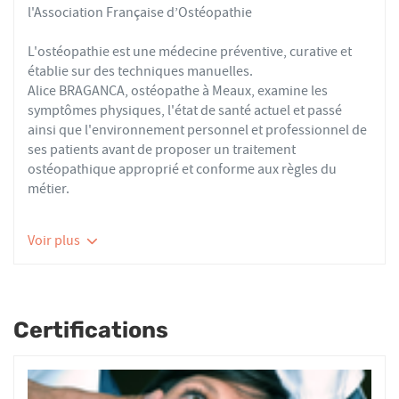
l'Association Française d’Ostéopathie
L'ostéopathie est une médecine préventive, curative et
établie sur des techniques manuelles.
Alice BRAGANCA, ostéopathe à Meaux, examine les
symptômes physiques, l'état de santé actuel et passé
ainsi que l'environnement personnel et professionnel de
ses patients avant de proposer un traitement
ostéopathique approprié et conforme aux règles du
métier.
Les ostéopathes du réseau AFO effectuent des actes
Voir plus
thérapeutiques conformes aux recommandations de
bonnes pratiques de la Haute Autorité de Santé et de
l'Organisation Mondiale de la Santé. À ce titre, ils
prennent en charge les patients présentant des troubles
Certifications
fonctionnels d’ordre ostéoarticulaire, viscéral ou
neurologique, et qui ne sont pas physiologiquement
irréversibles.