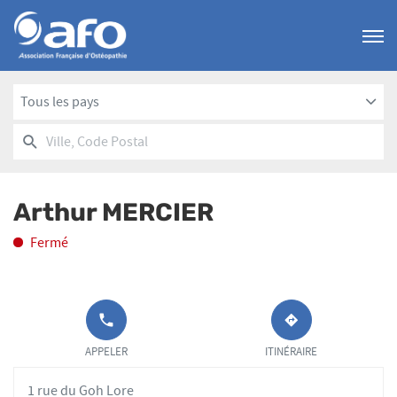
Menu
Tous les pays
RECHERCHER
UN
Ville,
POINT
Code
DE
Postal
VENTE
Arthur MERCIER
AFO
Fermé
APPELER LE
JUSQU'AU
POINT DE
POINT
APPELER
ITINÉRAIRE
VENTE
DE
ARTHUR
VENTE
1 rue du Goh Lore
MERCIER AU
ARTHUR