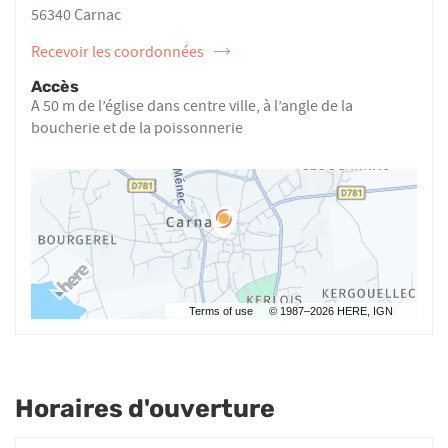
MERCIER
56340 Carnac
Recevoir les coordonnées
de
l'ostéopathe
Accès
Arthur
A 50 m de l’église dans centre ville, à l’angle de la
MERCIER
boucherie et de la poissonnerie
Terms of use
© 1987–2026 HERE, IGN
Horaires d'ouverture