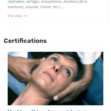
céphalées, vertiges, acouphènes, douleurs de la
machoire, sinusite, rhinite, etc.)
Pathologie du sportif : experience du soin dans le sport
Voir plus
de haut niveau : voile, golf, handball, tennis, pilote, etc.
Certifications