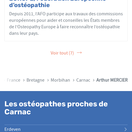
d’ostéopathie
Depuis 2011, l’AFO participe aux travaux des commissions
européennes pour aider et conseilles les États membres
de l’Osteopathy Europe à faire reconnaître l’ostéopathie
dans leur pays.
Voir tout (7)
ccueil
France
Bretagne
Morbihan
Carnac
Arthur MERCIER
Les ostéopathes proches de
Carnac
Erdeven