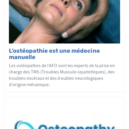
tous les patients reçoivent un traitement ostéopathique
par mobilisations ou manipulations des sphères
articulaires, viscérales ou crâniennes.
Le réseau AFO garantit une assurance qualité de la
formation et de la pratique de l’ostéopathe rationnelle.
Les adhérents de l’AFO sont agréés par le ministère de la
Santé et sont enregistrés dans l’Annuaire Santé pour
L’ostéopathie est une médecine
avoir le droit d'user du titre d’ostéopathe et d'exercer les
manuelle
actes ostéopathiques.
Les ostéopathes de l’AFO sont les experts de la prise en
charge des TMS (Troubles Musculo-squelettiques), des
troubles viscéraux et des troubles neurologiques
d’origine mécanique.