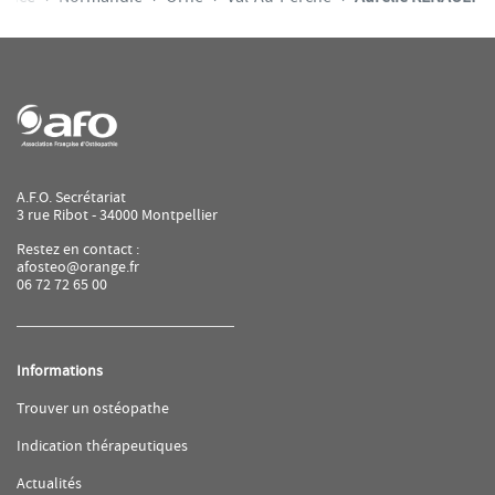
A.F.O. Secrétariat
3 rue Ribot - 34000 Montpellier
Restez en contact :
afosteo@orange.fr
06 72 72 65 00
Informations
(ouvre
Trouver un ostéopathe
dans
une
(ouvre
Indication thérapeutiques
nouvelle
dans
fenêtre)
une
(ouvre
Actualités