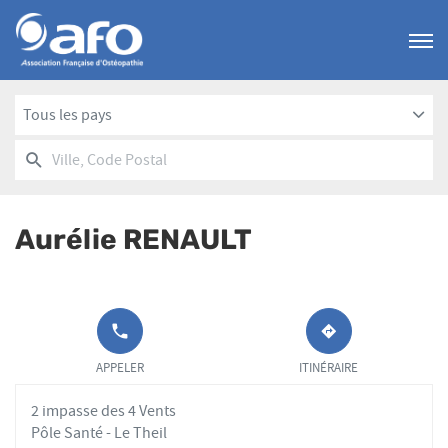
Menu
Tous les pays
RECHERCHER
UN
Ville,
POINT
Code
DE
Postal
VENTE
Aurélie RENAULT
AFO
APPELER LE
JUSQU'AU
POINT DE
POINT
APPELER
ITINÉRAIRE
VENTE
DE
AURÉLIE
VENTE
2 impasse des 4 Vents
RENAULT AU
AURÉLIE
RENAULT
Pôle Santé - Le Theil