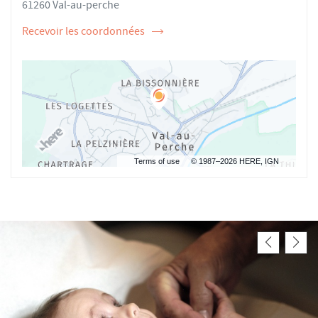
61260 Val-au-perche
Recevoir les coordonnées
de
l'ostéopathe
Aurélie
RENAULT
Terms of use
© 1987–2026 HERE, IGN