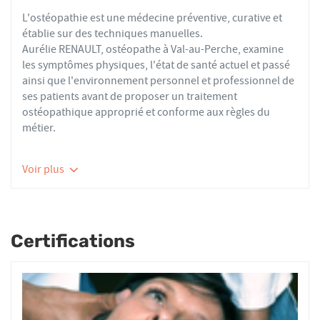
L'ostéopathie est une médecine préventive, curative et
établie sur des techniques manuelles.
Aurélie RENAULT, ostéopathe à Val-au-Perche, examine
les symptômes physiques, l'état de santé actuel et passé
ainsi que l'environnement personnel et professionnel de
ses patients avant de proposer un traitement
ostéopathique approprié et conforme aux règles du
métier.
Les ostéopathes du réseau AFO effectuent des actes
Voir plus
thérapeutiques conformes aux recommandations de
bonnes pratiques de la Haute Autorité de Santé et de
l'Organisation Mondiale de la Santé. À ce titre, ils
prennent en charge les patients présentant des troubles
Certifications
fonctionnels d’ordre ostéoarticulaire, viscéral ou
neurologique, et qui ne sont pas physiologiquement
irréversibles.
Nourrissons, enfants, adultes ou seniors, actifs ou
sédentaires, avec des douleurs aiguës ou chroniques,