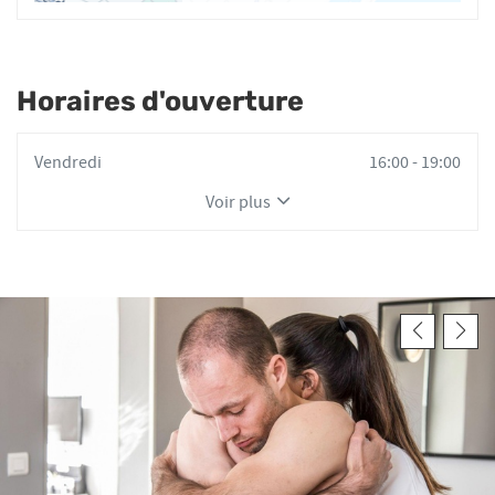
Horaires d'ouverture
Horaires
Vendredi
16:00
-
19:00
d'ouverture
Voir plus
d'aujourd'hui
et
les
horaires
d'ouverture
du
point
de
vente
Aurélie
ROBIN