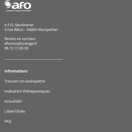
AFO
A.F.O. Secrétariat
3 rue Ribot - 34000 Montpellier
Restez en contact :
afosteo@orange.fr
06 72 72 65 00
Informations
(ouvre
Trouver un ostéopathe
dans
une
(ouvre
Indication thérapeutiques
nouvelle
dans
fenêtre)
une
(ouvre
Actualités
nouvelle
dans
fenêtre)
une
(ouvre
Label Ostéo
nouvelle
dans
fenêtre)
une
(ouvre
FAQ
nouvelle
dans
fenêtre)
une