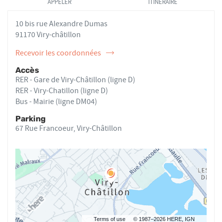
APPELER
ITINÉRAIRE
VENTE
DE
AURÉLIE
VENTE
10 bis rue Alexandre Dumas
ROBIN AU
AURÉLIE
ROBIN
91170 Viry-châtillon
Recevoir les coordonnées
de
l'ostéopathe
Accès
Aurélie
RER - Gare de Viry-Châtillon (ligne D)
ROBIN
RER - Viry-Chatillon (ligne D)
Bus - Mairie (ligne DM04)
Parking
67 Rue Francoeur, Viry-Châtillon
Terms of use
© 1987–2026 HERE, IGN