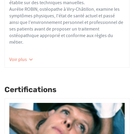
établie sur des techniques manuelles.
Aurélie ROBIN, ostéopathe à Viry-Châtillon, examine les
symptômes physiques, l'état de santé actuel et passé
ainsi que l'environnement personnel et professionnel de
ses patients avant de proposer un traitement
ostéopathique approprié et conforme aux règles du
métier.
Les ostéopathes du réseau AFO effectuent des actes
Voir plus
thérapeutiques conformes aux recommandations de
bonnes pratiques de la Haute Autorité de Santé et de
l'Organisation Mondiale de la Santé. À ce titre, ils
prennent en charge les patients présentant des troubles
Certifications
fonctionnels d’ordre ostéoarticulaire, viscéral ou
neurologique, et qui ne sont pas physiologiquement
irréversibles.
Nourrissons, enfants, adultes ou seniors, actifs ou
sédentaires, avec des douleurs aiguës ou chroniques,
tous les patients reçoivent un traitement ostéopathique