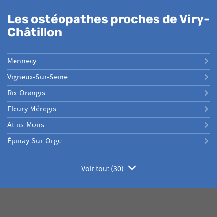
Les ostéopathes proches de Viry-
Châtillon
Mennecy
Vigneux-Sur-Seine
Ris-Orangis
Fleury-Mérogis
Athis-Mons
Épinay-Sur-Orge
Voir tout (30)
de
points
de
vente
de