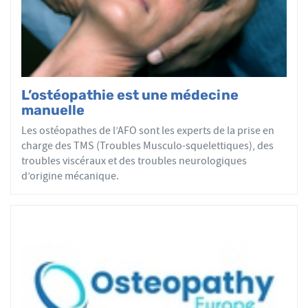
par mobilisations ou manipulations des sphères
articulaires, viscérales ou crâniennes.
Le réseau AFO garantit une assurance qualité de la
formation et de la pratique de l’ostéopathe rationnelle.
Les adhérents de l’AFO sont agréés par le ministère de la
Santé et sont enregistrés dans l’Annuaire Santé pour
L’ostéopathie est une médecine
avoir le droit d'user du titre d’ostéopathe et d'exercer les
manuelle
actes ostéopathiques.
Les ostéopathes de l’AFO sont les experts de la prise en
charge des TMS (Troubles Musculo-squelettiques), des
troubles viscéraux et des troubles neurologiques
d’origine mécanique.