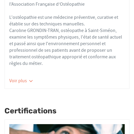
l'Association Française d’Ostéopathie
L'ostéopathie est une médecine préventive, curative et
établie sur des techniques manuelles.
Caroline GRONDIN-TRAN, ostéopathe à Saint-Siméon,
examine les symptômes physiques, l'état de santé actuel
et passé ainsi que l'environnement personnel et
professionnel de ses patients avant de proposer un
traitement ostéopathique approprié et conforme aux
règles du métier.
Les ostéopathes du réseau AFO effectuent des actes
Voir plus
thérapeutiques conformes aux recommandations de
bonnes pratiques de la Haute Autorité de Santé et de
l'Organisation Mondiale de la Santé. À ce titre, ils
prennent en charge les patients présentant des troubles
Certifications
fonctionnels d’ordre ostéoarticulaire, viscéral ou
neurologique, et qui ne sont pas physiologiquement
irréversibles.