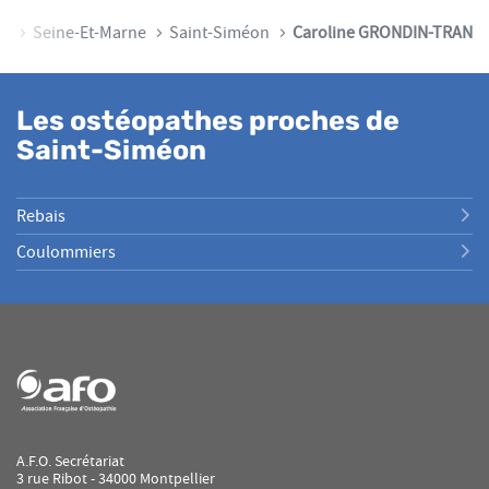
ce
Seine-Et-Marne
Saint-Siméon
Caroline GRONDIN-TRAN
Les ostéopathes proches de
Saint-Siméon
Rebais
Coulommiers
A.F.O. Secrétariat
3 rue Ribot - 34000 Montpellier