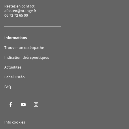
Restez en contact :
afosteo@orange.fr
06 72 72 65 00
Informations
(ouvre
Trouver un ostéopathe
dans
une
(ouvre
Indication thérapeutiques
nouvelle
dans
fenêtre)
une
(ouvre
Actualités
nouvelle
dans
fenêtre)
une
(ouvre
Label Ostéo
nouvelle
dans
fenêtre)
une
(ouvre
FAQ
nouvelle
dans
fenêtre)
une
nouvelle
fenêtre)
Aller
Aller
Aller
sur
sur
sur
la
la
la
(ouvre
Info cookies
page
page
page
dans