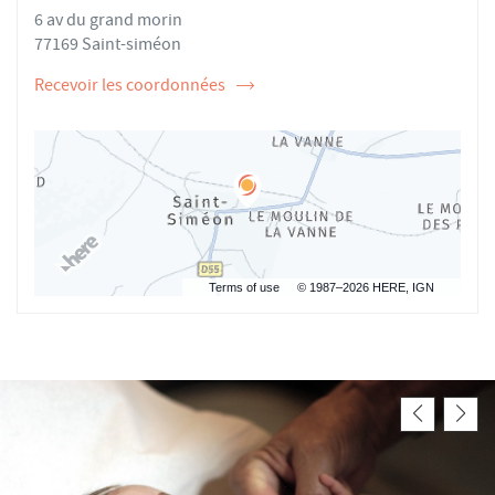
6 av du grand morin
GRONDIN-
CAROLINE
TRAN AU
GRONDIN-
77169 Saint-siméon
TRAN
Recevoir les coordonnées
de
l'ostéopathe
Caroline
GRONDIN-
TRAN
Terms of use
© 1987–2026 HERE, IGN