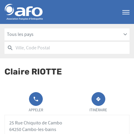
Menu
Tous les pays
RECHERCHER
UN
Ville,
POINT
Code
DE
Postal
VENTE
Claire RIOTTE
AFO
APPELER LE
JUSQU'AU
POINT DE
POINT
APPELER
ITINÉRAIRE
VENTE
DE
CLAIRE
VENTE
25 Rue Chiquito de Cambo
RIOTTE AU
CLAIRE
RIOTTE
64250 Cambo-les-bains