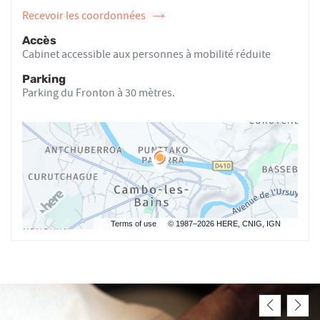
Recevoir les coordonnées
de
l'ostéopathe
Accès
Claire
Cabinet accessible aux personnes à mobilité réduite
RIOTTE
Parking
Parking du Fronton à 30 mètres.
Terms of use
© 1987–2026 HERE, CNIG, IGN