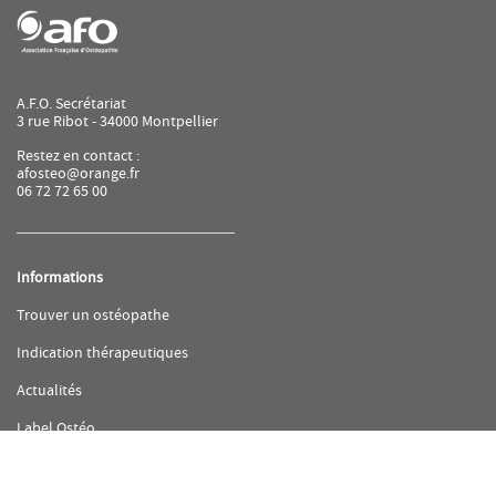
A.F.O. Secrétariat
3 rue Ribot - 34000 Montpellier
Restez en contact :
afosteo@orange.fr
06 72 72 65 00
Informations
(ouvre
Trouver un ostéopathe
dans
une
(ouvre
Indication thérapeutiques
nouvelle
dans
fenêtre)
une
(ouvre
Actualités
nouvelle
dans
fenêtre)
une
(ouvre
Label Ostéo
nouvelle
dans
fenêtre)
une
(ouvre
FAQ
nouvelle
dans