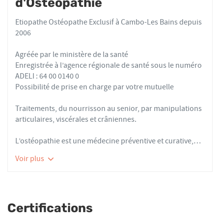
d'Ostéopathie
Etiopathe Ostéopathe Exclusif à Cambo-Les Bains depuis
2006
Agréée par le ministère de la santé
Enregistrée à l’agence régionale de santé sous le numéro
ADELI : 64 00 0140 0
Possibilité de prise en charge par votre mutuelle
Traitements, du nourrisson au senior, par manipulations
articulaires, viscérales et crâniennes.
L’ostéopathie est une médecine préventive et curative,
basée sur des techniques manuelles. Elle prend en
Voir plus
compte les symptômes physiques, mais aussi
l’environnement et l’état de santé général du patient.
Certifications