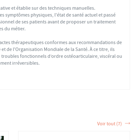
ative et établie sur des techniques manuelles.
es symptômes physiques, l'état de santé actuel et passé
sionnel de ses patients avant de proposer un traitement
s du métier.
s actes thérapeutiques conformes aux recommandations de
t de l'Organisation Mondiale de la Santé. À ce titre, ils
troubles fonctionnels d’ordre ostéoarticulaire, viscéral ou
ment irréversibles.
fs ou sédentaires, avec des douleurs aiguës ou chroniques,
éopathique par mobilisations ou manipulations des sphères
 la formation et de la pratique de l’ostéopathe rationnelle.
tère de la Santé et sont enregistrés dans l’Annuaire Santé
 et d'exercer les actes ostéopathiques.
Voir tout (7)