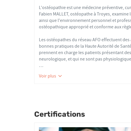
L'ostéopathie est une médecine préventive, cur
Fabien MALLET, ostéopathe à Troyes, examine l
ainsi que l'environnement personnel et profes
ostéopathique approprié et conforme aux règle
Les ostéopathes du réseau AFO effectuent de
bonnes pratiques de la Haute Autorité de Santé e
prennent en charge les patients présentant des 
neurologique, et qui ne sont pas physiologique
Nourrissons, enfants, adultes ou seniors, acti
Voir plus
tous les patients reçoivent un traitement ost
articulaires, viscérales ou crâniennes.
Le réseau AFO garantit une assurance qualité de
Les adhérents de l’AFO sont agréés par le minis
pour avoir le droit d'user du titre d’ostéopathe
Certifications