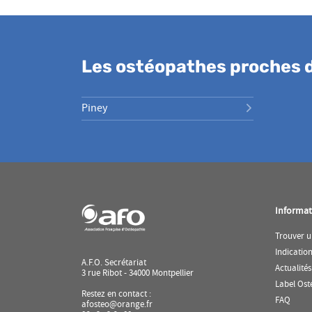
Les ostéopathes proches 
Piney
Informat
Trouver u
Indicatio
A.F.O. Secrétariat
Actualités
3 rue Ribot - 34000 Montpellier
Label Ost
Restez en contact :
(ouvr
FAQ
afosteo@orange.fr
dans