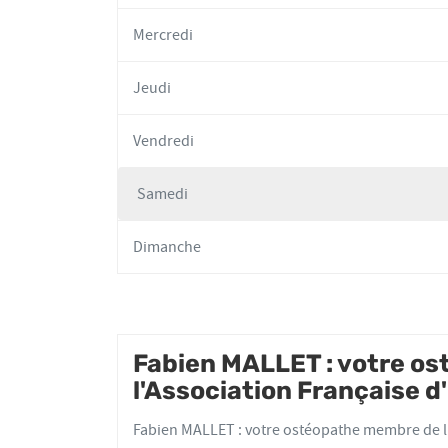
Mercredi
Jeudi
Vendredi
Samedi
Horaires
d'ouverture
Dimanche
d'aujourd'hui
Fabien MALLET : votre o
l'Association Française 
Fabien MALLET : votre ostéopathe membre de l