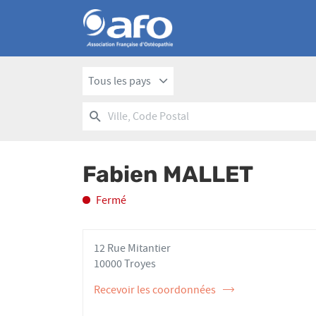
Tous les pays
RECHERCHER
UN
Ville,
POINT
Code
DE
Postal
VENTE
Fabien MALLET
AFO
Fermé
12 Rue Mitantier
10000 Troyes
Recevoir les coordonnées
de
l'ostéopathe