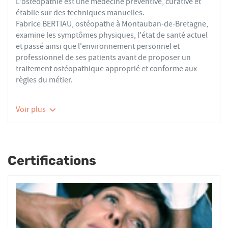
L'ostéopathie est une médecine préventive, curative et
établie sur des techniques manuelles.
Fabrice BERTIAU, ostéopathe à Montauban-de-Bretagne,
examine les symptômes physiques, l'état de santé actuel
et passé ainsi que l'environnement personnel et
professionnel de ses patients avant de proposer un
traitement ostéopathique approprié et conforme aux
règles du métier.
Les ostéopathes du réseau AFO effectuent des actes
Voir plus
thérapeutiques conformes aux recommandations de
bonnes pratiques de la Haute Autorité de Santé et de
l'Organisation Mondiale de la Santé. À ce titre, ils
prennent en charge les patients présentant des troubles
Certifications
fonctionnels d’ordre ostéoarticulaire, viscéral ou
neurologique, et qui ne sont pas physiologiquement
irréversibles.
Nourrissons, enfants, adultes ou seniors, actifs ou
sédentaires, avec des douleurs aiguës ou chroniques,
tous les patients reçoivent un traitement ostéopathique