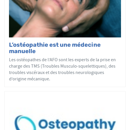
par mobilisations ou manipulations des sphères
articulaires, viscérales ou crâniennes.
Le réseau AFO garantit une assurance qualité de la
formation et de la pratique de l’ostéopathe rationnelle.
Les adhérents de l’AFO sont agréés par le ministère de la
Santé et sont enregistrés dans l’Annuaire Santé pour
L’ostéopathie est une médecine
avoir le droit d'user du titre d’ostéopathe et d'exercer les
manuelle
actes ostéopathiques.
Les ostéopathes de l’AFO sont les experts de la prise en
charge des TMS (Troubles Musculo-squelettiques), des
troubles viscéraux et des troubles neurologiques
d’origine mécanique.