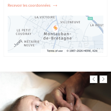
Recevoir les coordonnées
de
l'ostéopathe
Fabrice
BERTIAU
Terms of use
© 1987–2026 HERE, IGN