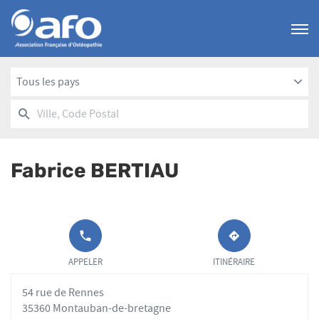
Menu
Tous les pays
RECHERCHER
UN
Ville,
POINT
Code
DE
Postal
VENTE
Fabrice BERTIAU
AFO
APPELER LE
JUSQU'AU
POINT DE
POINT
APPELER
ITINÉRAIRE
VENTE
DE
FABRICE
VENTE
54 rue de Rennes
BERTIAU AU
FABRICE
BERTIAU
35360 Montauban-de-bretagne