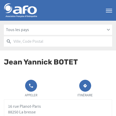
Menu
Tous les pays
RECHERCHER
UN
Ville,
POINT
Code
DE
Postal
VENTE
Jean Yannick BOTET
AFO
APPELER LE
JUSQU'AU
POINT DE
POINT
APPELER
ITINÉRAIRE
VENTE JEAN
DE
YANNICK
VENTE
16 rue Planot-Paris
BOTET AU
JEAN
YANNICK
88250 La bresse
BOTET