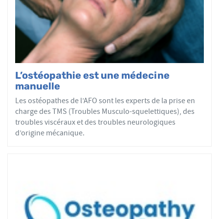
par mobilisations ou manipulations des sphères
articulaires, viscérales ou crâniennes.
Le réseau AFO garantit une assurance qualité de la
formation et de la pratique de l’ostéopathe rationnelle.
Les adhérents de l’AFO sont agréés par le ministère de la
Santé et sont enregistrés dans l’Annuaire Santé pour
L’ostéopathie est une médecine
avoir le droit d'user du titre d’ostéopathe et d'exercer les
manuelle
actes ostéopathiques.
Les ostéopathes de l’AFO sont les experts de la prise en
charge des TMS (Troubles Musculo-squelettiques), des
troubles viscéraux et des troubles neurologiques
d’origine mécanique.