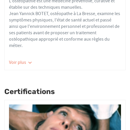
L'ostéopathie est une médecine préventive, curative et
établie sur des techniques manuelles.
Jean Yannick BOTET, ostéopathe à La Bresse, examine les
symptômes physiques, l'état de santé actuel et passé
ainsi que l'environnement personnel et professionnel de
ses patients avant de proposer un traitement
ostéopathique approprié et conforme aux règles du
métier.
Les ostéopathes du réseau AFO effectuent des actes
Voir plus
thérapeutiques conformes aux recommandations de
bonnes pratiques de la Haute Autorité de Santé et de
l'Organisation Mondiale de la Santé. À ce titre, ils
prennent en charge les patients présentant des troubles
Certifications
fonctionnels d’ordre ostéoarticulaire, viscéral ou
neurologique, et qui ne sont pas physiologiquement
irréversibles.
Nourrissons, enfants, adultes ou seniors, actifs ou
sédentaires, avec des douleurs aiguës ou chroniques,
tous les patients reçoivent un traitement ostéopathique