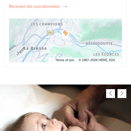
Recevoir les coordonnées
de
l'ostéopathe
Jean
Yannick
BOTET
Terms of use
© 1987–2026 HERE, IGN