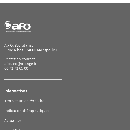
A.F.O. Secrétariat
3 rue Ribot - 34000 Montpellier
Restez en contact :
afosteo@orange.fr
06 72 72 65 00
Informations
(ouvre
Trouver un ostéopathe
dans
une
(ouvre
Indication thérapeutiques
nouvelle
dans
fenêtre)
une
(ouvre
Actualités
nouvelle
dans
fenêtre)
une
(ouvre