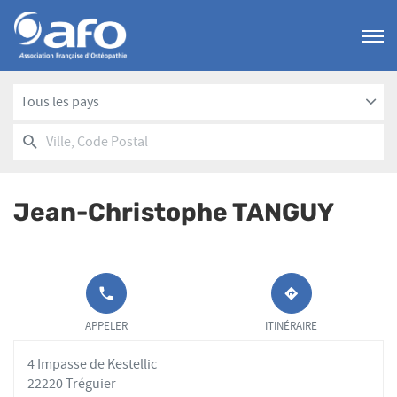
Menu
Tous les pays
RECHERCHER
UN
Ville,
POINT
Code
DE
Postal
VENTE
Jean-Christophe TANGUY
AFO
APPELER LE
JUSQU'AU
POINT DE
POINT
APPELER
ITINÉRAIRE
VENTE JEAN-
DE
CHRISTOPHE
VENTE
4 Impasse de Kestellic
TANGUY AU
JEAN-
CHRISTOPHE
22220 Tréguier
TANGUY