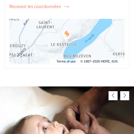
Recevoir les coordonnées
de
l'ostéopathe
Jean-
Christophe
TANGUY
Terms of use
© 1987–2026 HERE, IGN