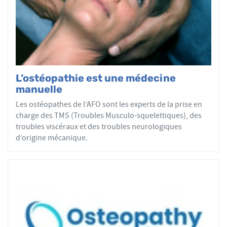
par mobilisations ou manipulations des sphères
articulaires, viscérales ou crâniennes.
Le réseau AFO garantit une assurance qualité de la
formation et de la pratique de l’ostéopathe rationnelle.
Les adhérents de l’AFO sont agréés par le ministère de la
Santé et sont enregistrés dans l’Annuaire Santé pour
L’ostéopathie est une médecine
avoir le droit d'user du titre d’ostéopathe et d'exercer les
manuelle
actes ostéopathiques.
Les ostéopathes de l’AFO sont les experts de la prise en
charge des TMS (Troubles Musculo-squelettiques), des
troubles viscéraux et des troubles neurologiques
d’origine mécanique.