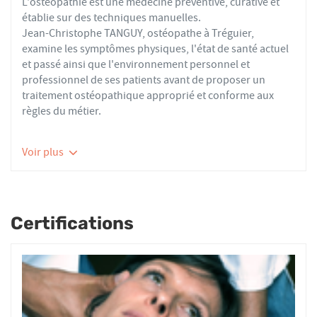
L'ostéopathie est une médecine préventive, curative et
établie sur des techniques manuelles.
Jean-Christophe TANGUY, ostéopathe à Tréguier,
examine les symptômes physiques, l'état de santé actuel
et passé ainsi que l'environnement personnel et
professionnel de ses patients avant de proposer un
traitement ostéopathique approprié et conforme aux
règles du métier.
Les ostéopathes du réseau AFO effectuent des actes
Voir plus
thérapeutiques conformes aux recommandations de
bonnes pratiques de la Haute Autorité de Santé et de
l'Organisation Mondiale de la Santé. À ce titre, ils
prennent en charge les patients présentant des troubles
Certifications
fonctionnels d’ordre ostéoarticulaire, viscéral ou
neurologique, et qui ne sont pas physiologiquement
irréversibles.
Nourrissons, enfants, adultes ou seniors, actifs ou
sédentaires, avec des douleurs aiguës ou chroniques,
tous les patients reçoivent un traitement ostéopathique