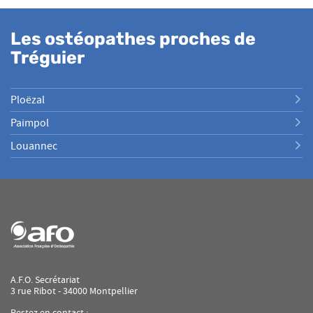
Les ostéopathes proches de
Tréguier
Ploëzal
Paimpol
Louannec
A.F.O. Secrétariat
3 rue Ribot - 34000 Montpellier
Restez en contact :