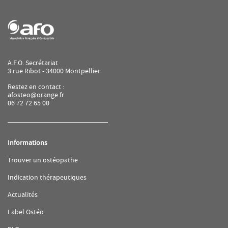
vente
de
AFO
A.F.O. Secrétariat
3 rue Ribot - 34000 Montpellier
Restez en contact :
afosteo@orange.fr
06 72 72 65 00
Informations
(ouvre
Trouver un ostéopathe
dans
une
(ouvre
Indication thérapeutiques
nouvelle
dans
fenêtre)
une
(ouvre
Actualités
nouvelle
dans
fenêtre)
une
(ouvre
Label Ostéo
nouvelle
dans
fenêtre)
une
(ouvre