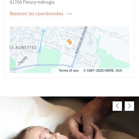
91700 Fleury-mérogis
Recevoir les coordonnées
de
l'ostéopathe
Jessica
DELANNAY
Terms of use
© 1987–2026 HERE, IGN