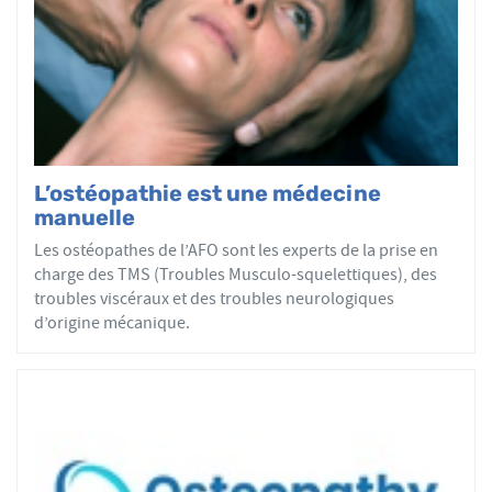
tous les patients reçoivent un traitement ostéopathique
par mobilisations ou manipulations des sphères
articulaires, viscérales ou crâniennes.
Le réseau AFO garantit une assurance qualité de la
formation et de la pratique de l’ostéopathe rationnelle.
Les adhérents de l’AFO sont agréés par le ministère de la
Santé et sont enregistrés dans l’Annuaire Santé pour
L’ostéopathie est une médecine
avoir le droit d'user du titre d’ostéopathe et d'exercer les
manuelle
actes ostéopathiques.
Les ostéopathes de l’AFO sont les experts de la prise en
charge des TMS (Troubles Musculo-squelettiques), des
troubles viscéraux et des troubles neurologiques
d’origine mécanique.