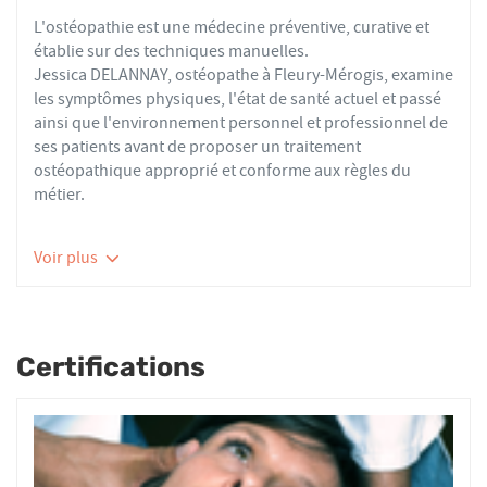
L'ostéopathie est une médecine préventive, curative et
établie sur des techniques manuelles.
Jessica DELANNAY, ostéopathe à Fleury-Mérogis, examine
les symptômes physiques, l'état de santé actuel et passé
ainsi que l'environnement personnel et professionnel de
ses patients avant de proposer un traitement
ostéopathique approprié et conforme aux règles du
métier.
Les ostéopathes du réseau AFO effectuent des actes
Voir plus
thérapeutiques conformes aux recommandations de
bonnes pratiques de la Haute Autorité de Santé et de
l'Organisation Mondiale de la Santé. À ce titre, ils
prennent en charge les patients présentant des troubles
Certifications
fonctionnels d’ordre ostéoarticulaire, viscéral ou
neurologique, et qui ne sont pas physiologiquement
irréversibles.
Nourrissons, enfants, adultes ou seniors, actifs ou
sédentaires, avec des douleurs aiguës ou chroniques,