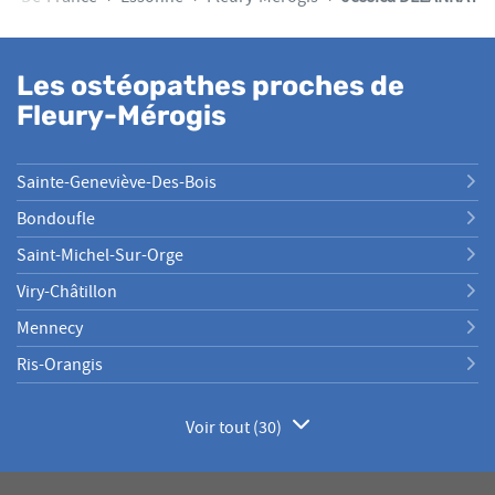
Les ostéopathes proches de
Fleury-Mérogis
Sainte-Geneviève-Des-Bois
Bondoufle
Saint-Michel-Sur-Orge
Viry-Châtillon
Mennecy
Ris-Orangis
Voir tout (30)
de
points
de