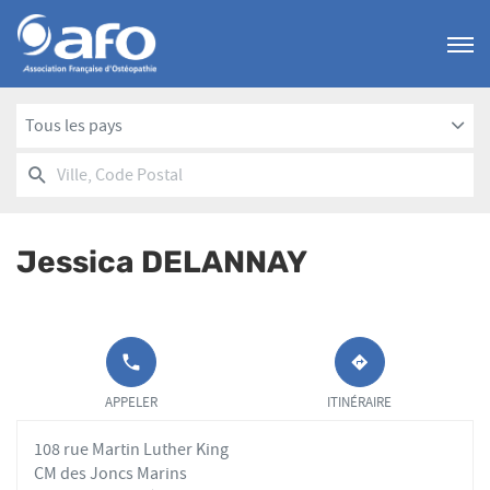
Menu
Tous les pays
RECHERCHER
UN
Ville,
POINT
Code
DE
Postal
VENTE
Jessica DELANNAY
AFO
APPELER LE
JUSQU'AU
POINT DE
POINT
APPELER
ITINÉRAIRE
VENTE
DE
JESSICA
VENTE
108 rue Martin Luther King
DELANNAY AU
JESSICA
DELANNAY
CM des Joncs Marins