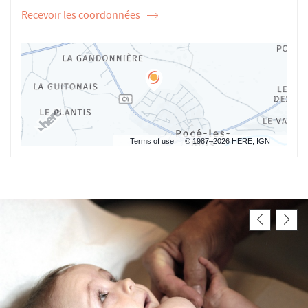
Recevoir les coordonnées
de
l'ostéopathe
Julien
TRICHARD
Terms of use
© 1987–2026 HERE, IGN