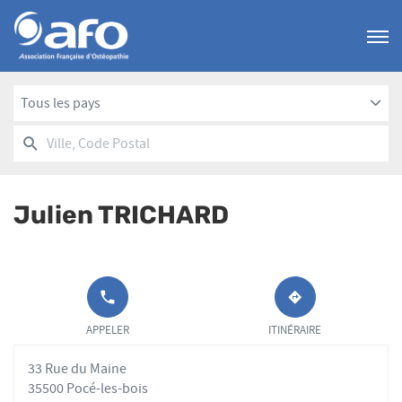
Menu
Tous les pays
RECHERCHER
UN
Ville,
POINT
Code
DE
Postal
VENTE
Julien TRICHARD
AFO
APPELER LE
JUSQU'AU
POINT DE
POINT
APPELER
ITINÉRAIRE
VENTE
DE
JULIEN
VENTE
33 Rue du Maine
TRICHARD AU
JULIEN
TRICHARD
35500 Pocé-les-bois