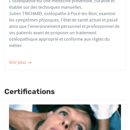
L'ostéopathie est une médecine préventive, curative et
établie sur des techniques manuelles.
Julien TRICHARD, ostéopathe à Pocé-les-Bois, examine
les symptômes physiques, l'état de santé actuel et passé
ainsi que l'environnement personnel et professionnel de
ses patients avant de proposer un traitement
ostéopathique approprié et conforme aux règles du
métier.
Les ostéopathes du réseau AFO effectuent des actes
Voir plus
thérapeutiques conformes aux recommandations de
bonnes pratiques de la Haute Autorité de Santé et de
l'Organisation Mondiale de la Santé. À ce titre, ils
prennent en charge les patients présentant des troubles
Certifications
fonctionnels d’ordre ostéoarticulaire, viscéral ou
neurologique, et qui ne sont pas physiologiquement
irréversibles.
Nourrissons, enfants, adultes ou seniors, actifs ou
sédentaires, avec des douleurs aiguës ou chroniques,
tous les patients reçoivent un traitement ostéopathique