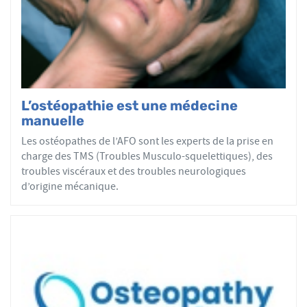
par mobilisations ou manipulations des sphères
articulaires, viscérales ou crâniennes.
Le réseau AFO garantit une assurance qualité de la
formation et de la pratique de l’ostéopathe rationnelle.
Les adhérents de l’AFO sont agréés par le ministère de la
Santé et sont enregistrés dans l’Annuaire Santé pour
L’ostéopathie est une médecine
avoir le droit d'user du titre d’ostéopathe et d'exercer les
manuelle
actes ostéopathiques.
Les ostéopathes de l’AFO sont les experts de la prise en
charge des TMS (Troubles Musculo-squelettiques), des
troubles viscéraux et des troubles neurologiques
d’origine mécanique.