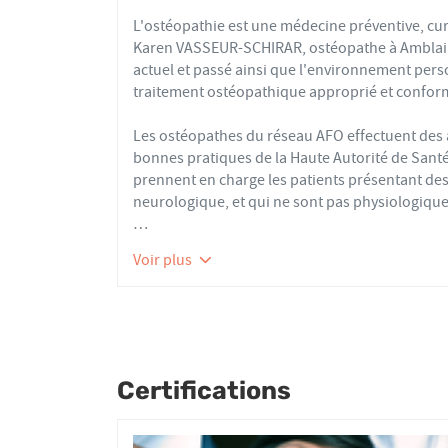
L'ostéopathie est une médecine préventive, cur
Karen VASSEUR-SCHIRAR, ostéopathe à Amblainv
actuel et passé ainsi que l'environnement pers
traitement ostéopathique approprié et conform
Les ostéopathes du réseau AFO effectuent de
bonnes pratiques de la Haute Autorité de Santé e
prennent en charge les patients présentant des 
neurologique, et qui ne sont pas physiologique
Nourrissons, enfants, adultes ou seniors, acti
Voir plus
tous les patients reçoivent un traitement ost
articulaires, viscérales ou crâniennes.
Le réseau AFO garantit une assurance qualité de
Les adhérents de l’AFO sont agréés par le minis
pour avoir le droit d'user du titre d’ostéopathe
Certifications