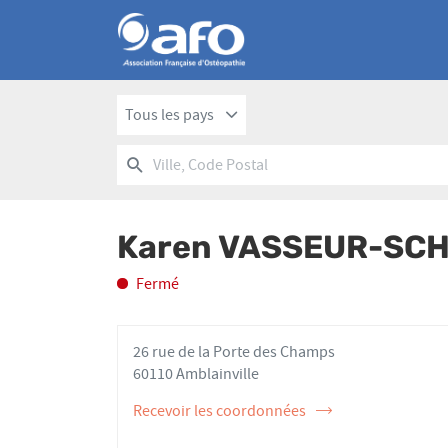
Tous les pays
RECHERCHER
UN
Ville,
POINT
Code
DE
Postal
VENTE
Karen VASSEUR-SC
AFO
Fermé
26 rue de la Porte des Champs
60110 Amblainville
Recevoir les coordonnées
de
l'ostéopathe