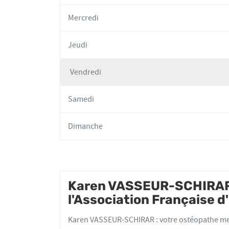
Mercredi
Jeudi
Vendredi
Horaires
d'ouverture
Samedi
d'aujourd'hui
Dimanche
Karen VASSEUR-SCHIRAR 
l'Association Française 
Karen VASSEUR-SCHIRAR : votre ostéopathe mem