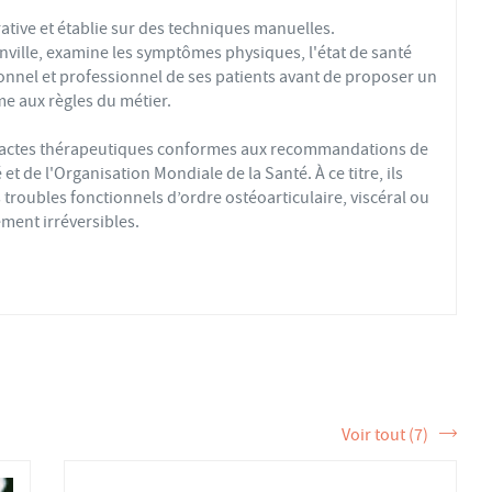
ative et établie sur des techniques manuelles.
ille, examine les symptômes physiques, l'état de santé
onnel et professionnel de ses patients avant de proposer un
e aux règles du métier.
s actes thérapeutiques conformes aux recommandations de
t de l'Organisation Mondiale de la Santé. À ce titre, ils
troubles fonctionnels d’ordre ostéoarticulaire, viscéral ou
ment irréversibles.
fs ou sédentaires, avec des douleurs aiguës ou chroniques,
éopathique par mobilisations ou manipulations des sphères
 la formation et de la pratique de l’ostéopathe rationnelle.
tère de la Santé et sont enregistrés dans l’Annuaire Santé
 et d'exercer les actes ostéopathiques.
Voir tout (7)