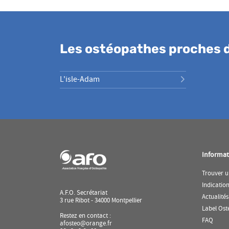
Les ostéopathes proches d
L'isle-Adam
Informat
Trouver u
Indicatio
A.F.O. Secrétariat
Actualités
3 rue Ribot - 34000 Montpellier
Label Ost
Restez en contact :
(ouvr
FAQ
afosteo@orange.fr
dans