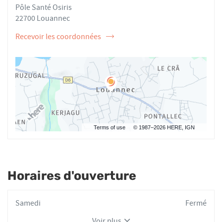
DORE
Pôle Santé Osiris
22700 Louannec
Recevoir les coordonnées
de
l'ostéopathe
Manuel
DORE
Terms of use
© 1987–2026 HERE, IGN
Horaires d'ouverture
Horaires
Samedi
Fermé
d'ouverture
Voir plus