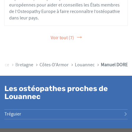
européennes pour aider et conseilles les États membres
de l’Osteopathy Europe à faire reconnaître l’ostéopathie
dans leur pays.
Voir tout (7)
rance
Bretagne
Côtes-D'Armor
Louannec
Manuel DORE
Les ostéopathes proches de
Louannec
Tréguier