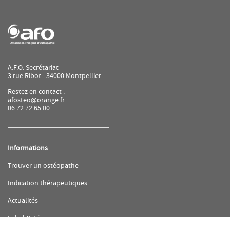
A.F.O. Secrétariat
3 rue Ribot - 34000 Montpellier
Restez en contact :
afosteo@orange.fr
06 72 72 65 00
Informations
(ouvre
Trouver un ostéopathe
dans
une
(ouvre
Indication thérapeutiques
nouvelle
dans
fenêtre)
une
(ouvre
Actualités
nouvelle
dans
fenêtre)
une
(ouvre
Label Ostéo
nouvelle
dans