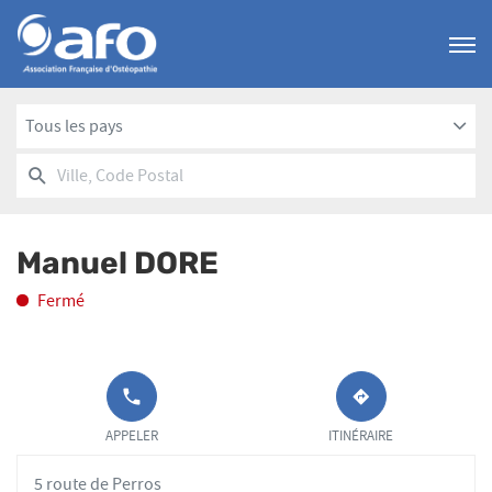
Menu
Tous les pays
RECHERCHER
UN
Ville,
POINT
Code
DE
Postal
VENTE
Manuel DORE
AFO
Fermé
APPELER LE
JUSQU'AU
POINT DE
POINT
APPELER
ITINÉRAIRE
VENTE
DE
MANUEL
VENTE
5 route de Perros
DORE AU
MANUEL