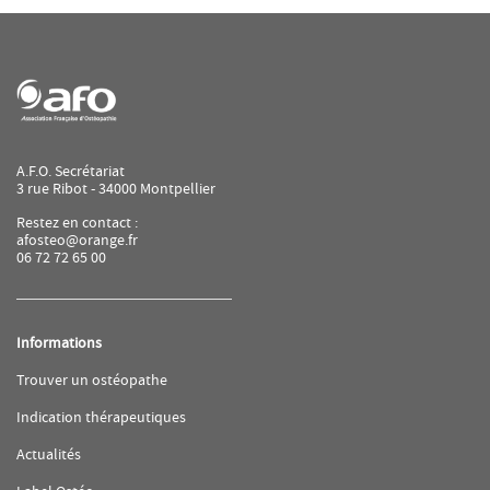
A.F.O. Secrétariat
3 rue Ribot - 34000 Montpellier
Restez en contact :
afosteo@orange.fr
06 72 72 65 00
Informations
(ouvre
Trouver un ostéopathe
dans
une
(ouvre
Indication thérapeutiques
nouvelle
dans
fenêtre)
une
(ouvre
Actualités
nouvelle
dans
fenêtre)
une
(ouvre