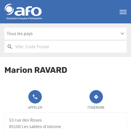
Menu
Tous les pays
RECHERCHER
UN
Ville,
POINT
Code
DE
Postal
VENTE
Marion RAVARD
AFO
APPELER LE
JUSQU'AU
POINT DE
POINT
APPELER
ITINÉRAIRE
VENTE
DE
MARION
VENTE
53 rue des Roses
RAVARD AU
MARION
RAVARD
85100 Les sables-d'olonne