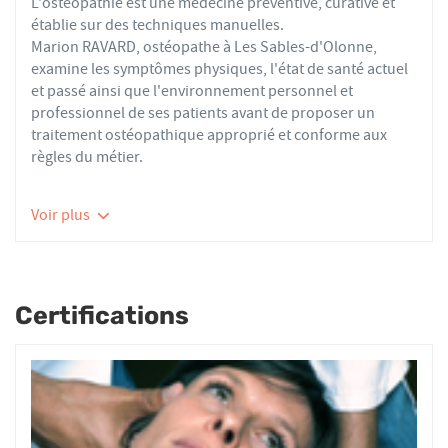
L'ostéopathie est une médecine préventive, curative et
établie sur des techniques manuelles.
Marion RAVARD, ostéopathe à Les Sables-d'Olonne,
examine les symptômes physiques, l'état de santé actuel
et passé ainsi que l'environnement personnel et
professionnel de ses patients avant de proposer un
traitement ostéopathique approprié et conforme aux
règles du métier.
Les ostéopathes du réseau AFO effectuent des actes
Voir plus
thérapeutiques conformes aux recommandations de
bonnes pratiques de la Haute Autorité de Santé et de
l'Organisation Mondiale de la Santé. À ce titre, ils
prennent en charge les patients présentant des troubles
Certifications
fonctionnels d’ordre ostéoarticulaire, viscéral ou
neurologique, et qui ne sont pas physiologiquement
irréversibles.
Nourrissons, enfants, adultes ou seniors, actifs ou
sédentaires, avec des douleurs aiguës ou chroniques,
tous les patients reçoivent un traitement ostéopathique