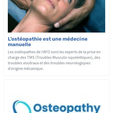
par mobilisations ou manipulations des sphères
articulaires, viscérales ou crâniennes.
Le réseau AFO garantit une assurance qualité de la
formation et de la pratique de l’ostéopathe rationnelle.
Les adhérents de l’AFO sont agréés par le ministère de la
Santé et sont enregistrés dans l’Annuaire Santé pour
L’ostéopathie est une médecine
avoir le droit d'user du titre d’ostéopathe et d'exercer les
manuelle
actes ostéopathiques.
Les ostéopathes de l’AFO sont les experts de la prise en
charge des TMS (Troubles Musculo-squelettiques), des
troubles viscéraux et des troubles neurologiques
d’origine mécanique.