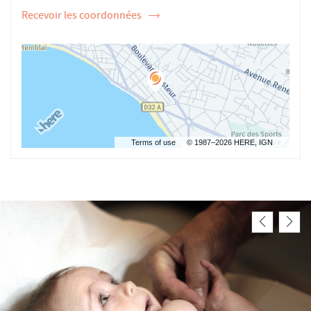
Recevoir les coordonnées
de
l'ostéopathe
Marion
RAVARD
Terms of use
© 1987–2026 HERE, IGN