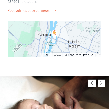
95290 L'isle-adam
Recevoir les coordonnées
de
l'ostéopathe
Mathieu
GOMEZ
Terms of use
© 1987–2026 HERE, IGN