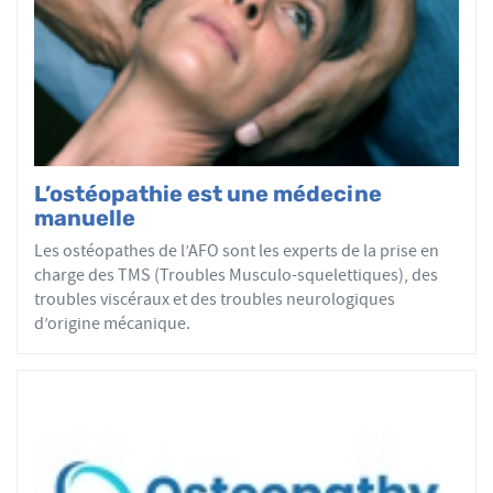
tous les patients reçoivent un traitement ostéopathique
par mobilisations ou manipulations des sphères
articulaires, viscérales ou crâniennes.
Le réseau AFO garantit une assurance qualité de la
formation et de la pratique de l’ostéopathe rationnelle.
Les adhérents de l’AFO sont agréés par le ministère de la
Santé et sont enregistrés dans l’Annuaire Santé pour
L’ostéopathie est une médecine
avoir le droit d'user du titre d’ostéopathe et d'exercer les
manuelle
actes ostéopathiques.
Les ostéopathes de l’AFO sont les experts de la prise en
charge des TMS (Troubles Musculo-squelettiques), des
troubles viscéraux et des troubles neurologiques
d’origine mécanique.