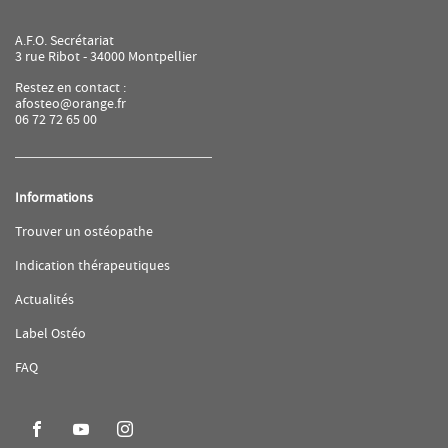
A.F.O. Secrétariat
3 rue Ribot - 34000 Montpellier
Restez en contact :
afosteo@orange.fr
06 72 72 65 00
Informations
(ouvre
Trouver un ostéopathe
dans
une
(ouvre
Indication thérapeutiques
nouvelle
dans
fenêtre)
une
(ouvre
Actualités
nouvelle
dans
fenêtre)
une
(ouvre
Label Ostéo
nouvelle
dans
fenêtre)
une
(ouvre
FAQ
nouvelle
dans
fenêtre)
une
nouvelle
fenêtre)
Aller
Aller
Aller