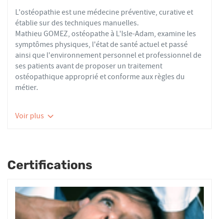
L'ostéopathie est une médecine préventive, curative et
établie sur des techniques manuelles.
Mathieu GOMEZ, ostéopathe à L'Isle-Adam, examine les
symptômes physiques, l'état de santé actuel et passé
ainsi que l'environnement personnel et professionnel de
ses patients avant de proposer un traitement
ostéopathique approprié et conforme aux règles du
métier.
Les ostéopathes du réseau AFO effectuent des actes
Voir plus
thérapeutiques conformes aux recommandations de
bonnes pratiques de la Haute Autorité de Santé et de
l'Organisation Mondiale de la Santé. À ce titre, ils
prennent en charge les patients présentant des troubles
Certifications
fonctionnels d’ordre ostéoarticulaire, viscéral ou
neurologique, et qui ne sont pas physiologiquement
irréversibles.
Nourrissons, enfants, adultes ou seniors, actifs ou
sédentaires, avec des douleurs aiguës ou chroniques,