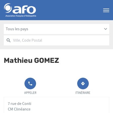
Menu
Tous les pays
RECHERCHER
UN
Ville,
POINT
Code
DE
Postal
VENTE
Mathieu GOMEZ
AFO
APPELER LE
JUSQU'AU
POINT DE
POINT
APPELER
ITINÉRAIRE
VENTE
DE
MATHIEU
VENTE
7 rue de Conti
GOMEZ AU
MATHIEU
GOMEZ
CM Clinéance