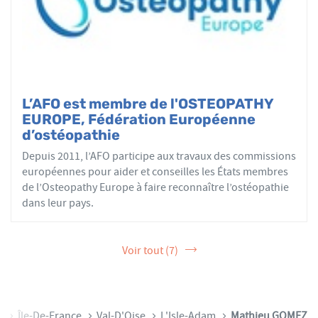
L’AFO est membre de l'OSTEOPATHY
EUROPE, Fédération Européenne
d’ostéopathie
Depuis 2011, l’AFO participe aux travaux des commissions
européennes pour aider et conseilles les États membres
de l’Osteopathy Europe à faire reconnaître l’ostéopathie
dans leur pays.
Voir tout (7)
e
Île-De-France
Val-D'Oise
L'Isle-Adam
Mathieu GOMEZ