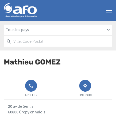
Menu
Tous les pays
RECHERCHER
UN
Ville,
POINT
Code
DE
Postal
VENTE
Mathieu GOMEZ
AFO
APPELER LE
JUSQU'AU
POINT DE
POINT
APPELER
ITINÉRAIRE
VENTE
DE
MATHIEU
VENTE
20 av de Senlis
GOMEZ AU
MATHIEU
GOMEZ
60800 Crepy en valois