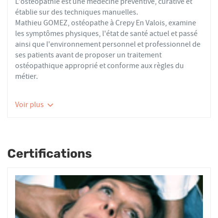
L'ostéopathie est une médecine préventive, curative et
établie sur des techniques manuelles.
Mathieu GOMEZ, ostéopathe à Crepy En Valois, examine
les symptômes physiques, l'état de santé actuel et passé
ainsi que l'environnement personnel et professionnel de
ses patients avant de proposer un traitement
ostéopathique approprié et conforme aux règles du
métier.
Les ostéopathes du réseau AFO effectuent des actes
Voir plus
thérapeutiques conformes aux recommandations de
bonnes pratiques de la Haute Autorité de Santé et de
l'Organisation Mondiale de la Santé. À ce titre, ils
prennent en charge les patients présentant des troubles
Certifications
fonctionnels d’ordre ostéoarticulaire, viscéral ou
neurologique, et qui ne sont pas physiologiquement
irréversibles.
Nourrissons, enfants, adultes ou seniors, actifs ou
sédentaires, avec des douleurs aiguës ou chroniques,
tous les patients reçoivent un traitement ostéopathique