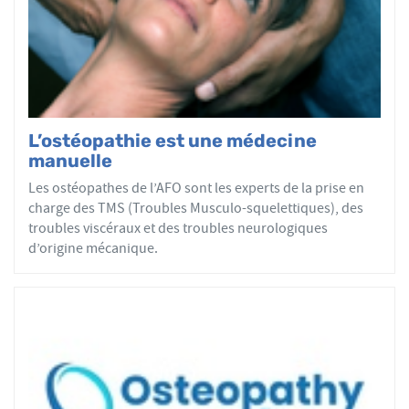
par mobilisations ou manipulations des sphères
articulaires, viscérales ou crâniennes.
Le réseau AFO garantit une assurance qualité de la
formation et de la pratique de l’ostéopathe rationnelle.
Les adhérents de l’AFO sont agréés par le ministère de la
Santé et sont enregistrés dans l’Annuaire Santé pour
L’ostéopathie est une médecine
avoir le droit d'user du titre d’ostéopathe et d'exercer les
manuelle
actes ostéopathiques.
Les ostéopathes de l’AFO sont les experts de la prise en
charge des TMS (Troubles Musculo-squelettiques), des
troubles viscéraux et des troubles neurologiques
d’origine mécanique.