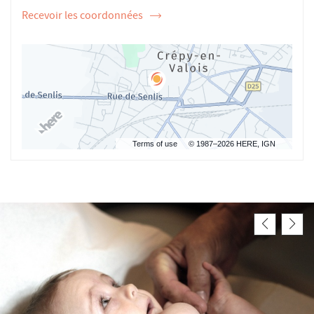
Recevoir les coordonnées
de
l'ostéopathe
Mathieu
GOMEZ
Terms of use
© 1987–2026 HERE, IGN