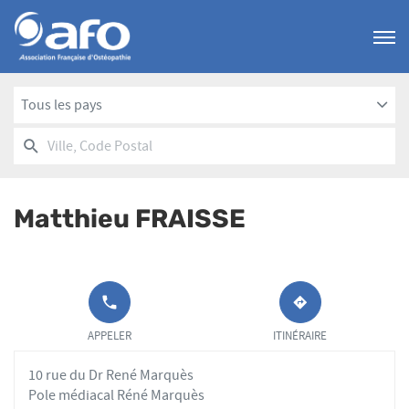
Menu
Tous les pays
RECHERCHER
UN
Ville,
POINT
Code
DE
Postal
VENTE
Matthieu FRAISSE
AFO
APPELER LE
JUSQU'AU
POINT DE
POINT
APPELER
ITINÉRAIRE
VENTE
DE
MATTHIEU
VENTE
10 rue du Dr René Marquès
FRAISSE AU
MATTHIEU
FRAISSE
Pole médiacal Réné Marquès