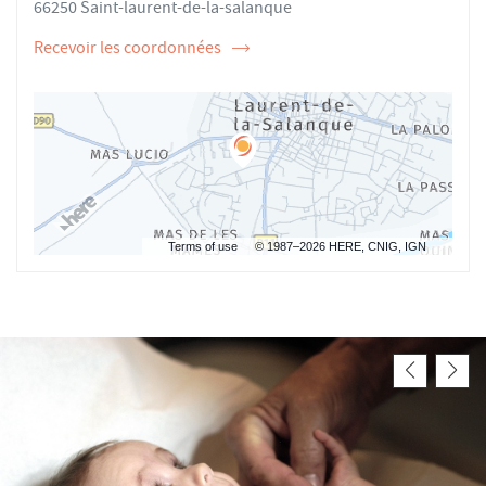
66250 Saint-laurent-de-la-salanque
Recevoir les coordonnées
de
l'ostéopathe
Matthieu
FRAISSE
Terms of use
© 1987–2026 HERE, CNIG, IGN