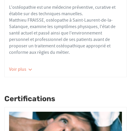
L'ostéopathie est une médecine préventive, curative et
établie sur des techniques manuelles.
Matthieu FRAISSE, ostéopathe à Saint-Laurent-de-la-
Salanque, examine les symptômes physiques, l'état de
santé actuel et passé ainsi que l'environnement
personnel et professionnel de ses patients avant de
proposer un traitement ostéopathique approprié et
conforme aux règles du métier.
Les ostéopathes du réseau AFO effectuent des actes
Voir plus
thérapeutiques conformes aux recommandations de
bonnes pratiques de la Haute Autorité de Santé et de
l'Organisation Mondiale de la Santé. À ce titre, ils
prennent en charge les patients présentant des troubles
Certifications
fonctionnels d’ordre ostéoarticulaire, viscéral ou
neurologique, et qui ne sont pas physiologiquement
irréversibles.
Nourrissons, enfants, adultes ou seniors, actifs ou
sédentaires, avec des douleurs aiguës ou chroniques,