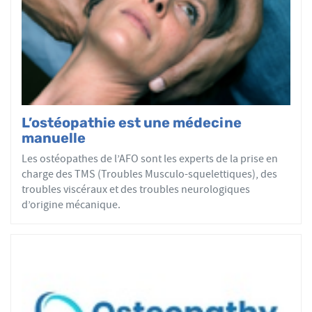
tous les patients reçoivent un traitement ostéopathique
par mobilisations ou manipulations des sphères
articulaires, viscérales ou crâniennes.
Le réseau AFO garantit une assurance qualité de la
formation et de la pratique de l’ostéopathe rationnelle.
Les adhérents de l’AFO sont agréés par le ministère de la
Santé et sont enregistrés dans l’Annuaire Santé pour
L’ostéopathie est une médecine
avoir le droit d'user du titre d’ostéopathe et d'exercer les
manuelle
actes ostéopathiques.
Les ostéopathes de l’AFO sont les experts de la prise en
charge des TMS (Troubles Musculo-squelettiques), des
troubles viscéraux et des troubles neurologiques
d’origine mécanique.