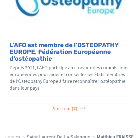
L’AFO est membre de l'OSTEOPATHY
EUROPE, Fédération Européenne
d’ostéopathie
Depuis 2011, l’AFO participe aux travaux des commissions
européennes pour aider et conseilles les États membres
de l’Osteopathy Europe à faire reconnaître l’ostéopathie
dans leur pays.
Voir tout (7)
Orientales
Saint-Laurent-De-La-Salanque
Matthieu FRAISSE