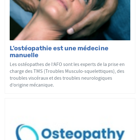
par mobilisations ou manipulations des sphères
articulaires, viscérales ou crâniennes.
Le réseau AFO garantit une assurance qualité de la
formation et de la pratique de l’ostéopathe rationnelle.
Les adhérents de l’AFO sont agréés par le ministère de la
Santé et sont enregistrés dans l’Annuaire Santé pour
L’ostéopathie est une médecine
avoir le droit d'user du titre d’ostéopathe et d'exercer les
manuelle
actes ostéopathiques.
Les ostéopathes de l’AFO sont les experts de la prise en
charge des TMS (Troubles Musculo-squelettiques), des
troubles viscéraux et des troubles neurologiques
d’origine mécanique.