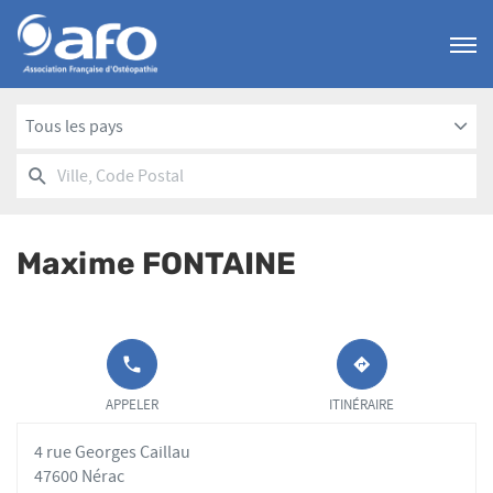
Menu
Tous les pays
RECHERCHER
UN
Ville,
POINT
Code
DE
Postal
VENTE
Maxime FONTAINE
AFO
APPELER LE
JUSQU'AU
POINT DE
POINT
APPELER
ITINÉRAIRE
VENTE
DE
MAXIME
VENTE
4 rue Georges Caillau
FONTAINE AU
MAXIME
FONTAINE
47600 Nérac