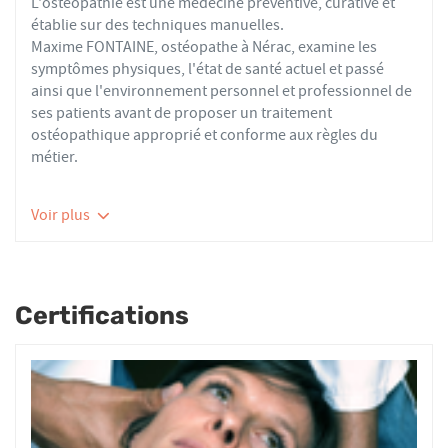
L'ostéopathie est une médecine préventive, curative et
établie sur des techniques manuelles.
Maxime FONTAINE, ostéopathe à Nérac, examine les
symptômes physiques, l'état de santé actuel et passé
ainsi que l'environnement personnel et professionnel de
ses patients avant de proposer un traitement
ostéopathique approprié et conforme aux règles du
métier.
Les ostéopathes du réseau AFO effectuent des actes
Voir plus
thérapeutiques conformes aux recommandations de
bonnes pratiques de la Haute Autorité de Santé et de
l'Organisation Mondiale de la Santé. À ce titre, ils
prennent en charge les patients présentant des troubles
Certifications
fonctionnels d’ordre ostéoarticulaire, viscéral ou
neurologique, et qui ne sont pas physiologiquement
irréversibles.
Nourrissons, enfants, adultes ou seniors, actifs ou
sédentaires, avec des douleurs aiguës ou chroniques,
tous les patients reçoivent un traitement ostéopathique