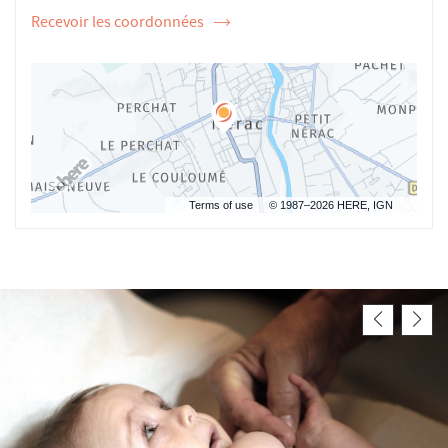
Recevoir les coordonnées
de
l'ostéopathe
Maxime
FONTAINE
Terms of use
© 1987–2026 HERE, IGN