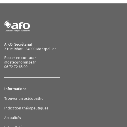
A.F.O. Secrétariat
3 rue Ribot - 34000 Montpellier
Restez en contact :
afosteo@orange.fr
06 72 72 65 00
Informations
(ouvre
Trouver un ostéopathe
dans
une
(ouvre
Indication thérapeutiques
nouvelle
dans
fenêtre)
une
(ouvre
Actualités
nouvelle
dans
fenêtre)
une
(ouvre