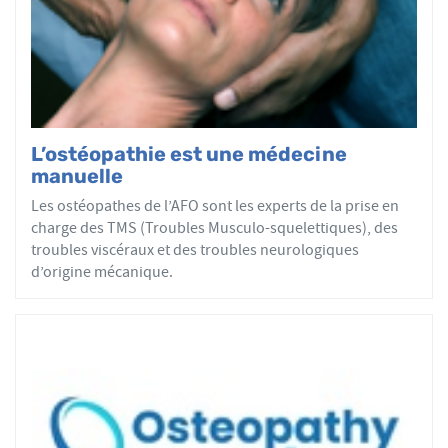
par mobilisations ou manipulations des sphères
articulaires, viscérales ou crâniennes.
Le réseau AFO garantit une assurance qualité de la
formation et de la pratique de l’ostéopathe rationnelle.
Les adhérents de l’AFO sont agréés par le ministère de la
Santé et sont enregistrés dans l’Annuaire Santé pour
L’ostéopathie est une médecine
avoir le droit d'user du titre d’ostéopathe et d'exercer les
manuelle
actes ostéopathiques.
Les ostéopathes de l’AFO sont les experts de la prise en
charge des TMS (Troubles Musculo-squelettiques), des
troubles viscéraux et des troubles neurologiques
d’origine mécanique.