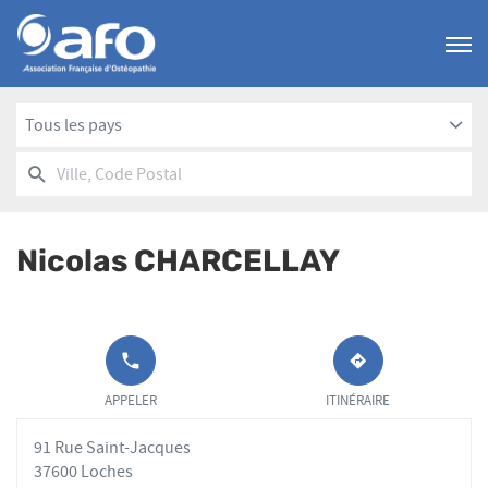
Menu
Tous les pays
RECHERCHER
UN
Ville,
POINT
Code
DE
Postal
VENTE
Nicolas CHARCELLAY
AFO
APPELER LE
JUSQU'AU
POINT DE
POINT
APPELER
ITINÉRAIRE
VENTE
DE
NICOLAS
VENTE
91 Rue Saint-Jacques
CHARCELLAY
NICOLAS
AU
CHARCELLAY
37600 Loches