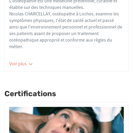
L'ostéopathie est une médecine préventive, curative et
établie sur des techniques manuelles.
Nicolas CHARCELLAY, ostéopathe à Loches, examine les
symptômes physiques, l'état de santé actuel et passé
ainsi que l'environnement personnel et professionnel de
ses patients avant de proposer un traitement
ostéopathique approprié et conforme aux règles du
métier.
Les ostéopathes du réseau AFO effectuent des actes
Voir plus
thérapeutiques conformes aux recommandations de
bonnes pratiques de la Haute Autorité de Santé et de
l'Organisation Mondiale de la Santé. À ce titre, ils
prennent en charge les patients présentant des troubles
Certifications
fonctionnels d’ordre ostéoarticulaire, viscéral ou
neurologique, et qui ne sont pas physiologiquement
irréversibles.
Nourrissons, enfants, adultes ou seniors, actifs ou
sédentaires, avec des douleurs aiguës ou chroniques,
tous les patients reçoivent un traitement ostéopathique