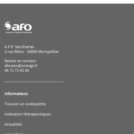
A.F.O. Secrétariat
3 rue Ribot - 34000 Montpellier
Restez en contact :
afosteo@orange.fr
06 72 72 65 00
Informations
(ouvre
Trouver un ostéopathe
dans
une
(ouvre
Indication thérapeutiques
nouvelle
dans
fenêtre)
une
(ouvre
Actualités
nouvelle
dans
fenêtre)
une
(ouvre