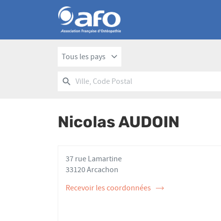
Tous les pays
RECHERCHER
UN
Ville,
POINT
Code
DE
Postal
VENTE
Nicolas AUDOIN
AFO
37 rue Lamartine
33120 Arcachon
Recevoir les coordonnées
de
l'ostéopathe
Nicolas