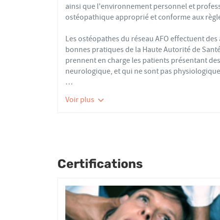
ainsi que l'environnement personnel et profes
ostéopathique approprié et conforme aux règle
Les ostéopathes du réseau AFO effectuent de
bonnes pratiques de la Haute Autorité de Santé e
prennent en charge les patients présentant des 
neurologique, et qui ne sont pas physiologique
Nourrissons, enfants, adultes ou seniors, acti
Voir plus
tous les patients reçoivent un traitement ost
articulaires, viscérales ou crâniennes.
Le réseau AFO garantit une assurance qualité de
Les adhérents de l’AFO sont agréés par le minis
pour avoir le droit d'user du titre d’ostéopathe
Certifications