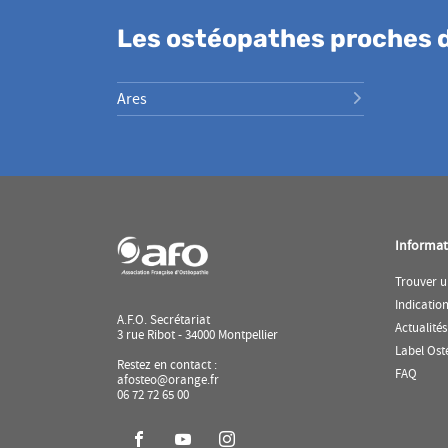
Les ostéopathes proches 
Ares
Informat
Trouver u
Indicatio
A.F.O. Secrétariat
Actualités
3 rue Ribot - 34000 Montpellier
Label Ost
Restez en contact :
(ouvr
FAQ
afosteo@orange.fr
dans
06 72 72 65 00
une
nouve
fenêtr