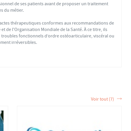
sionnel de ses patients avant de proposer un traitement
s du métier.
s actes thérapeutiques conformes aux recommandations de
t de l'Organisation Mondiale de la Santé. À ce titre, ils
troubles fonctionnels d’ordre ostéoarticulaire, viscéral ou
ment irréversibles.
fs ou sédentaires, avec des douleurs aiguës ou chroniques,
éopathique par mobilisations ou manipulations des sphères
 la formation et de la pratique de l’ostéopathe rationnelle.
tère de la Santé et sont enregistrés dans l’Annuaire Santé
 et d'exercer les actes ostéopathiques.
Voir tout (7)