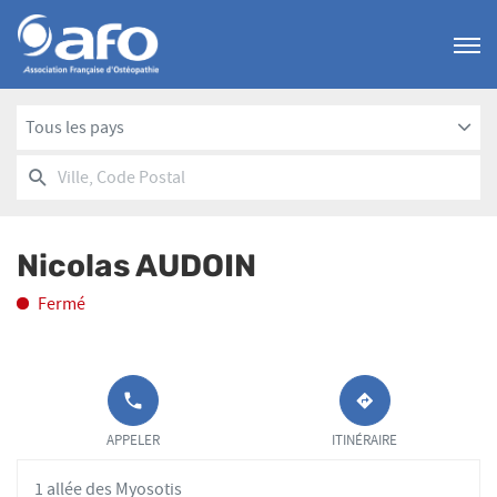
Menu
Tous les pays
RECHERCHER
UN
Ville,
POINT
Code
DE
Postal
VENTE
Nicolas AUDOIN
AFO
Fermé
APPELER LE
JUSQU'AU
POINT DE
POINT
APPELER
ITINÉRAIRE
VENTE
DE
NICOLAS
VENTE
1 allée des Myosotis
AUDOIN AU
NICOLAS