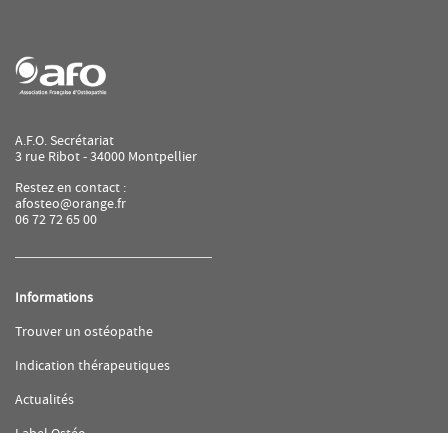
A.F.O. Secrétariat
3 rue Ribot - 34000 Montpellier
Restez en contact :
afosteo@orange.fr
06 72 72 65 00
Informations
(ouvre
Trouver un ostéopathe
dans
une
(ouvre
Indication thérapeutiques
nouvelle
dans
fenêtre)
une
(ouvre
Actualités
nouvelle
dans
fenêtre)
une
(ouvre
Label Ostéo
nouvelle
dans