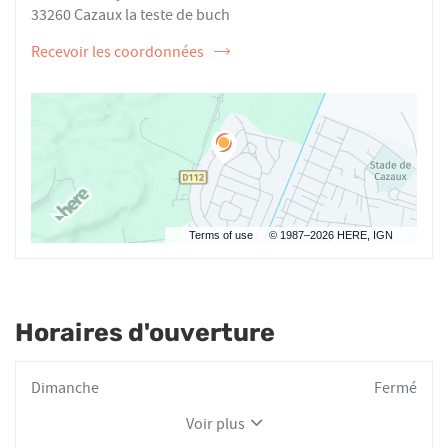
AUDOIN
33260 Cazaux la teste de buch
Recevoir les coordonnées
de
l'ostéopathe
Nicolas
AUDOIN
Terms of use
© 1987–2026 HERE, IGN
Horaires d'ouverture
Horaires
Dimanche
Fermé
d'ouverture
Voir plus
d'aujourd'hui
et