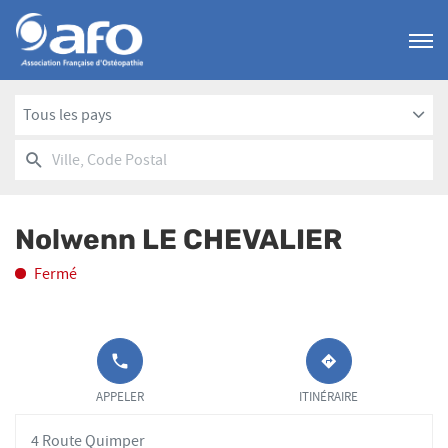
Menu
Tous les pays
RECHERCHER
UN
Ville,
POINT
Code
DE
Postal
VENTE
Nolwenn LE CHEVALIER
AFO
Fermé
APPELER LE
JUSQU'AU
POINT DE
POINT
APPELER
ITINÉRAIRE
VENTE
DE
NOLWENN LE
VENTE
4 Route Quimper
CHEVALIER
NOLWENN