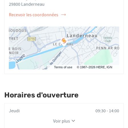
AU
LE
29800 Landerneau
CHEVALIER
Recevoir les coordonnées
de
l'ostéopathe
Nolwenn
LE
CHEVALIER
Terms of use
© 1987–2026 HERE, IGN
Horaires d'ouverture
Horaires
Jeudi
09:30
-
14:00
d'ouverture
Voir plus
d'aujourd'hui
et