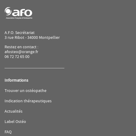
A.F.O. Secrétariat
3 rue Ribot - 34000 Montpellier
Restez en contact :
afosteo@orange.fr
06 72 72 65 00
Informations
(ouvre
Trouver un ostéopathe
dans
une
(ouvre
Indication thérapeutiques
nouvelle
dans
fenêtre)
une
(ouvre
Actualités
nouvelle
dans
fenêtre)
une
(ouvre
Label Ostéo
nouvelle
dans
fenêtre)
une
(ouvre
FAQ
nouvelle
dans