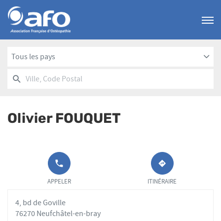
Menu
Tous les pays
RECHERCHER
UN
Ville,
POINT
Code
DE
Postal
VENTE
Olivier FOUQUET
AFO
APPELER LE
JUSQU'AU
POINT DE
POINT
APPELER
ITINÉRAIRE
VENTE
DE
OLIVIER
VENTE
4, bd de Goville
FOUQUET AU
OLIVIER
FOUQUET
76270 Neufchâtel-en-bray