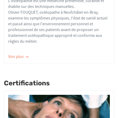
L'ostéopathie est une médecine préventive, curative et
établie sur des techniques manuelles.
Olivier FOUQUET, ostéopathe à Neufchâtel-en-Bray,
examine les symptômes physiques, l'état de santé actuel
et passé ainsi que l'environnement personnel et
professionnel de ses patients avant de proposer un
traitement ostéopathique approprié et conforme aux
règles du métier.
Les ostéopathes du réseau AFO effectuent des actes
Voir plus
thérapeutiques conformes aux recommandations de
bonnes pratiques de la Haute Autorité de Santé et de
l'Organisation Mondiale de la Santé. À ce titre, ils
prennent en charge les patients présentant des troubles
Certifications
fonctionnels d’ordre ostéoarticulaire, viscéral ou
neurologique, et qui ne sont pas physiologiquement
irréversibles.
Nourrissons, enfants, adultes ou seniors, actifs ou
sédentaires, avec des douleurs aiguës ou chroniques,
tous les patients reçoivent un traitement ostéopathique