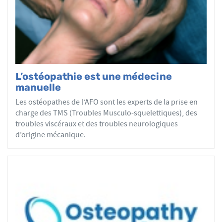
par mobilisations ou manipulations des sphères
articulaires, viscérales ou crâniennes.
Le réseau AFO garantit une assurance qualité de la
formation et de la pratique de l’ostéopathe rationnelle.
Les adhérents de l’AFO sont agréés par le ministère de la
Santé et sont enregistrés dans l’Annuaire Santé pour
L’ostéopathie est une médecine
avoir le droit d'user du titre d’ostéopathe et d'exercer les
manuelle
actes ostéopathiques.
Les ostéopathes de l’AFO sont les experts de la prise en
charge des TMS (Troubles Musculo-squelettiques), des
troubles viscéraux et des troubles neurologiques
d’origine mécanique.