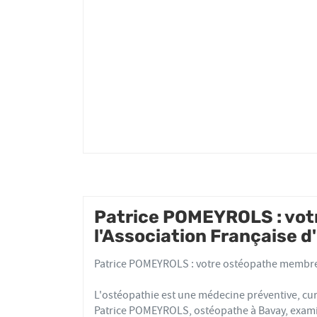
POMEYROLS
Patrice POMEYROLS : vo
l'Association Française 
Patrice POMEYROLS : votre ostéopathe membre 
L'ostéopathie est une médecine préventive, cur
Patrice POMEYROLS, ostéopathe à Bavay, examin