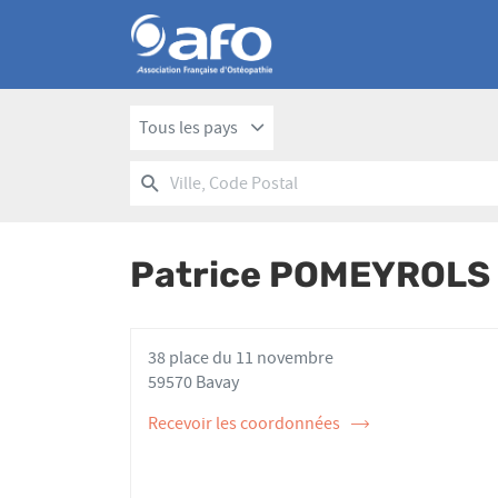
Tous les pays
RECHERCHER
UN
Ville,
POINT
Code
DE
Postal
VENTE
Patrice POMEYROLS
AFO
38 place du 11 novembre
59570 Bavay
Recevoir les coordonnées
de
l'ostéopathe
Patrice