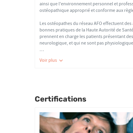
ainsi que l'environnement personnel et profes
ostéopathique approprié et conforme aux règle
Les ostéopathes du réseau AFO effectuent de
bonnes pratiques de la Haute Autorité de Santé e
prennent en charge les patients présentant des 
neurologique, et qui ne sont pas physiologique
Nourrissons, enfants, adultes ou seniors, acti
Voir plus
tous les patients reçoivent un traitement ost
articulaires, viscérales ou crâniennes.
Le réseau AFO garantit une assurance qualité de
Les adhérents de l’AFO sont agréés par le minis
pour avoir le droit d'user du titre d’ostéopathe
Certifications