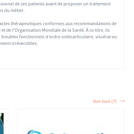
sionnel de ses patients avant de proposer un traitement
s du métier.
s actes thérapeutiques conformes aux recommandations de
t de l'Organisation Mondiale de la Santé. À ce titre, ils
troubles fonctionnels d’ordre ostéoarticulaire, viscéral ou
ment irréversibles.
fs ou sédentaires, avec des douleurs aiguës ou chroniques,
éopathique par mobilisations ou manipulations des sphères
 la formation et de la pratique de l’ostéopathe rationnelle.
tère de la Santé et sont enregistrés dans l’Annuaire Santé
 et d'exercer les actes ostéopathiques.
Voir tout (7)