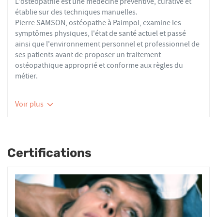
L'ostéopathie est une médecine préventive, curative et
établie sur des techniques manuelles.
Pierre SAMSON, ostéopathe à Paimpol, examine les
symptômes physiques, l'état de santé actuel et passé
ainsi que l'environnement personnel et professionnel de
ses patients avant de proposer un traitement
ostéopathique approprié et conforme aux règles du
métier.
Les ostéopathes du réseau AFO effectuent des actes
Voir plus
thérapeutiques conformes aux recommandations de
bonnes pratiques de la Haute Autorité de Santé et de
l'Organisation Mondiale de la Santé. À ce titre, ils
prennent en charge les patients présentant des troubles
Certifications
fonctionnels d’ordre ostéoarticulaire, viscéral ou
neurologique, et qui ne sont pas physiologiquement
irréversibles.
Nourrissons, enfants, adultes ou seniors, actifs ou
sédentaires, avec des douleurs aiguës ou chroniques,
tous les patients reçoivent un traitement ostéopathique