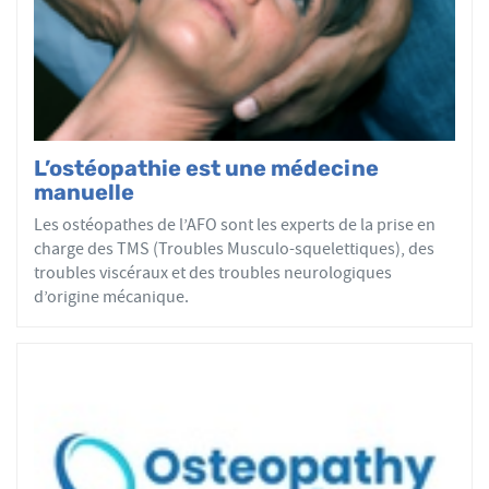
par mobilisations ou manipulations des sphères
articulaires, viscérales ou crâniennes.
Le réseau AFO garantit une assurance qualité de la
formation et de la pratique de l’ostéopathe rationnelle.
Les adhérents de l’AFO sont agréés par le ministère de la
Santé et sont enregistrés dans l’Annuaire Santé pour
L’ostéopathie est une médecine
avoir le droit d'user du titre d’ostéopathe et d'exercer les
manuelle
actes ostéopathiques.
Les ostéopathes de l’AFO sont les experts de la prise en
charge des TMS (Troubles Musculo-squelettiques), des
troubles viscéraux et des troubles neurologiques
d’origine mécanique.