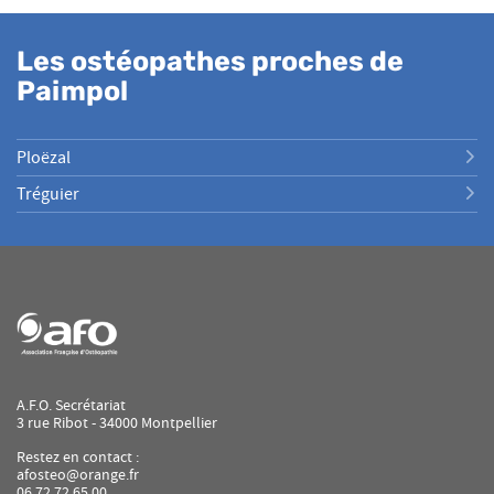
Les ostéopathes proches de
Paimpol
Ploëzal
Tréguier
A.F.O. Secrétariat
3 rue Ribot - 34000 Montpellier
Restez en contact :
afosteo@orange.fr
06 72 72 65 00