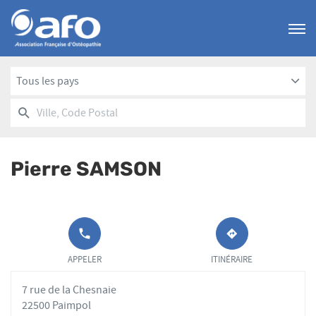
Menu
Tous les pays
RECHERCHER
UN
Ville,
POINT
Code
DE
Postal
VENTE
Pierre SAMSON
AFO
APPELER LE
JUSQU'AU
POINT DE
POINT
APPELER
ITINÉRAIRE
VENTE
DE
PIERRE
VENTE
7 rue de la Chesnaie
SAMSON AU
PIERRE
SAMSON
22500 Paimpol