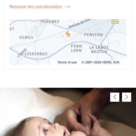
Recevoir les coordonnées
de
l'ostéopathe
Pierre
SAMSON
Terms of use
© 1987–2026 HERE, IGN