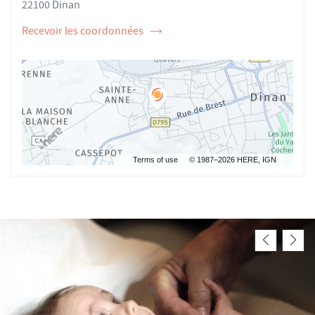
22100 Dinan
Recevoir les coordonnées
de
l'ostéopathe
Régis
SAINT-
MARTIN
Terms of use
© 1987–2026 HERE, IGN