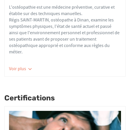
L'ostéopathie est une médecine préventive, curative et
établie sur des techniques manuelles.
Régis SAINT-MARTIN, ostéopathe à Dinan, examine les
symptômes physiques, l'état de santé actuel et passé
ainsi que l'environnement personnel et professionnel de
ses patients avant de proposer un traitement
ostéopathique approprié et conforme aux règles du
métier.
Les ostéopathes du réseau AFO effectuent des actes
Voir plus
thérapeutiques conformes aux recommandations de
bonnes pratiques de la Haute Autorité de Santé et de
l'Organisation Mondiale de la Santé. À ce titre, ils
prennent en charge les patients présentant des troubles
Certifications
fonctionnels d’ordre ostéoarticulaire, viscéral ou
neurologique, et qui ne sont pas physiologiquement
irréversibles.
Nourrissons, enfants, adultes ou seniors, actifs ou
sédentaires, avec des douleurs aiguës ou chroniques,