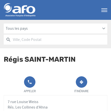
Menu
Tous les pays
RECHERCHER
UN
Ville,
POINT
Code
DE
Postal
VENTE
Régis SAINT-MARTIN
AFO
APPELER LE
JUSQU'AU
POINT DE
POINT
APPELER
ITINÉRAIRE
VENTE RÉGIS
DE
SAINT-
VENTE
7 rue Louise Weiss
MARTIN AU
RÉGIS
SAINT-
Rés. Les Collines d'Ahna
MARTIN