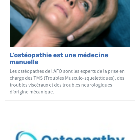
tous les patients reçoivent un traitement ostéopathique
par mobilisations ou manipulations des sphères
articulaires, viscérales ou crâniennes.
Le réseau AFO garantit une assurance qualité de la
formation et de la pratique de l’ostéopathe rationnelle.
Les adhérents de l’AFO sont agréés par le ministère de la
Santé et sont enregistrés dans l’Annuaire Santé pour
L’ostéopathie est une médecine
avoir le droit d'user du titre d’ostéopathe et d'exercer les
manuelle
actes ostéopathiques.
Les ostéopathes de l’AFO sont les experts de la prise en
charge des TMS (Troubles Musculo-squelettiques), des
troubles viscéraux et des troubles neurologiques
d’origine mécanique.