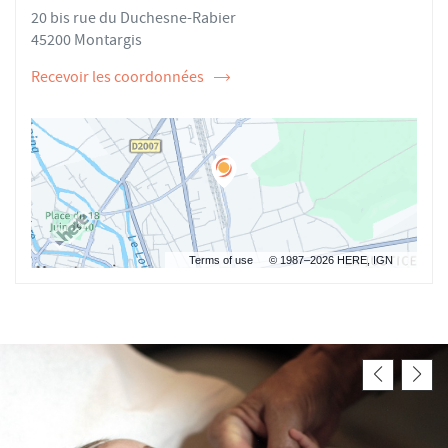
20 bis rue du Duchesne-Rabier
FROMENT AU
STÉPHANE
FROMENT
45200 Montargis
Recevoir les coordonnées
de
l'ostéopathe
Stéphane
FROMENT
Terms of use
© 1987–2026 HERE, IGN