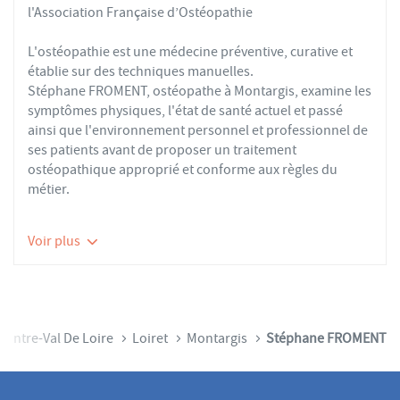
l'Association Française d’Ostéopathie
L'ostéopathie est une médecine préventive, curative et
établie sur des techniques manuelles.
Stéphane FROMENT, ostéopathe à Montargis, examine les
symptômes physiques, l'état de santé actuel et passé
ainsi que l'environnement personnel et professionnel de
ses patients avant de proposer un traitement
ostéopathique approprié et conforme aux règles du
métier.
Les ostéopathes du réseau AFO effectuent des actes
Voir plus
thérapeutiques conformes aux recommandations de
bonnes pratiques de la Haute Autorité de Santé et de
l'Organisation Mondiale de la Santé. À ce titre, ils
prennent en charge les patients présentant des troubles
fonctionnels d’ordre ostéoarticulaire, viscéral ou
Centre-Val De Loire
Loiret
Montargis
Stéphane FROMENT
neurologique, et qui ne sont pas physiologiquement
irréversibles.