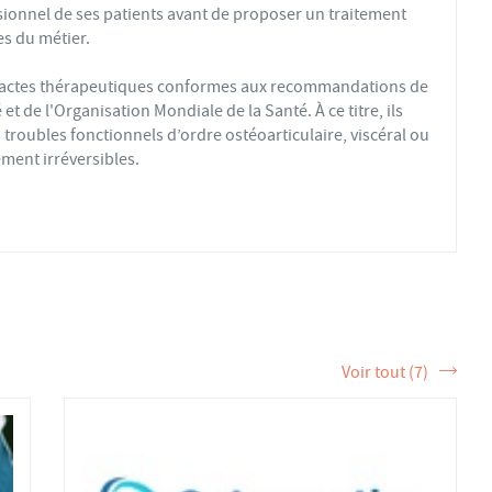
sionnel de ses patients avant de proposer un traitement
s du métier.
s actes thérapeutiques conformes aux recommandations de
t de l'Organisation Mondiale de la Santé. À ce titre, ils
troubles fonctionnels d’ordre ostéoarticulaire, viscéral ou
ment irréversibles.
fs ou sédentaires, avec des douleurs aiguës ou chroniques,
éopathique par mobilisations ou manipulations des sphères
 la formation et de la pratique de l’ostéopathe rationnelle.
tère de la Santé et sont enregistrés dans l’Annuaire Santé
 et d'exercer les actes ostéopathiques.
Voir tout (7)