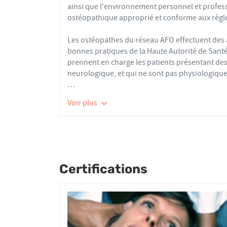
ainsi que l'environnement personnel et profes
ostéopathique approprié et conforme aux règle
Les ostéopathes du réseau AFO effectuent de
bonnes pratiques de la Haute Autorité de Santé e
prennent en charge les patients présentant des 
neurologique, et qui ne sont pas physiologique
Nourrissons, enfants, adultes ou seniors, acti
Voir plus
tous les patients reçoivent un traitement ost
articulaires, viscérales ou crâniennes.
Le réseau AFO garantit une assurance qualité de
Les adhérents de l’AFO sont agréés par le minis
pour avoir le droit d'user du titre d’ostéopathe
Certifications