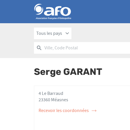
Tous les pays
RECHERCHER
UN
Ville,
POINT
Code
DE
Postal
VENTE
Serge GARANT
AFO
4 Le Barraud
23360 Méasnes
Recevoir les coordonnées
de
l'ostéopathe
Serge