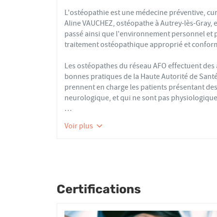
L'ostéopathie est une médecine préventive, cur
Aline VAUCHEZ, ostéopathe à Autrey-lès-Gray, e
passé ainsi que l'environnement personnel et 
traitement ostéopathique approprié et conform
Les ostéopathes du réseau AFO effectuent de
bonnes pratiques de la Haute Autorité de Santé e
prennent en charge les patients présentant des 
neurologique, et qui ne sont pas physiologique
Nourrissons, enfants, adultes ou seniors, acti
Voir plus
tous les patients reçoivent un traitement ost
articulaires, viscérales ou crâniennes.
Le réseau AFO garantit une assurance qualité de
Les adhérents de l’AFO sont agréés par le minis
pour avoir le droit d'user du titre d’ostéopathe
Certifications