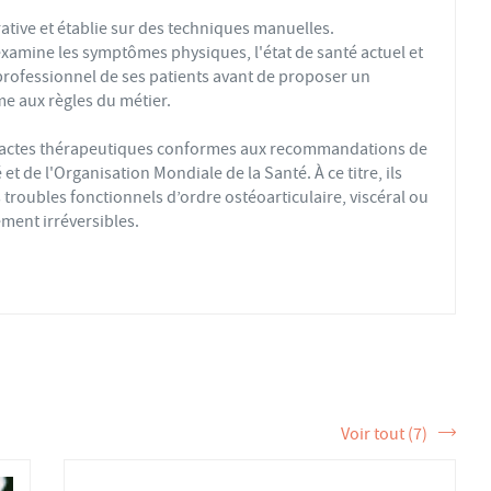
ative et établie sur des techniques manuelles.
xamine les symptômes physiques, l'état de santé actuel et
professionnel de ses patients avant de proposer un
e aux règles du métier.
s actes thérapeutiques conformes aux recommandations de
t de l'Organisation Mondiale de la Santé. À ce titre, ils
troubles fonctionnels d’ordre ostéoarticulaire, viscéral ou
ment irréversibles.
fs ou sédentaires, avec des douleurs aiguës ou chroniques,
éopathique par mobilisations ou manipulations des sphères
 la formation et de la pratique de l’ostéopathe rationnelle.
tère de la Santé et sont enregistrés dans l’Annuaire Santé
 et d'exercer les actes ostéopathiques.
Voir tout (7)