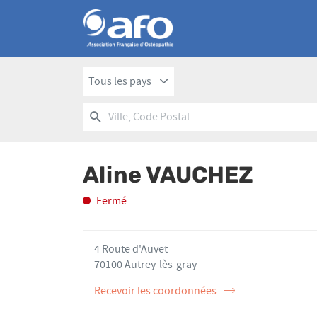
Tous les pays
RECHERCHER
UN
Ville,
POINT
Code
DE
Postal
VENTE
Aline VAUCHEZ
AFO
Fermé
4 Route d'Auvet
70100 Autrey-lès-gray
Recevoir les coordonnées
de
l'ostéopathe