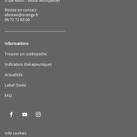
3 rue Ribot - 34000 Montpellier
Restez en contact :
afosteo@orange.fr
06 72 72 65 00
Informations
(ouvre
Trouver un ostéopathe
dans
une
(ouvre
Indication thérapeutiques
nouvelle
dans
fenêtre)
une
(ouvre
Actualités
nouvelle
dans
fenêtre)
une
(ouvre
Label Ostéo
nouvelle
dans
fenêtre)
une
(ouvre
FAQ
nouvelle
dans
fenêtre)
une
nouvelle
fenêtre)
Aller
Aller
Aller
sur
sur
sur
la
la
la
(ouvre
Info cookies