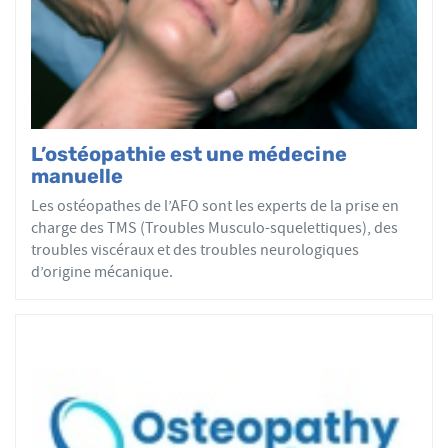
par mobilisations ou manipulations des sphères
articulaires, viscérales ou crâniennes.
Le réseau AFO garantit une assurance qualité de la
formation et de la pratique de l’ostéopathe rationnelle.
Les adhérents de l’AFO sont agréés par le ministère de la
Santé et sont enregistrés dans l’Annuaire Santé pour
L’ostéopathie est une médecine
avoir le droit d'user du titre d’ostéopathe et d'exercer les
manuelle
actes ostéopathiques.
Les ostéopathes de l’AFO sont les experts de la prise en
charge des TMS (Troubles Musculo-squelettiques), des
troubles viscéraux et des troubles neurologiques
d’origine mécanique.