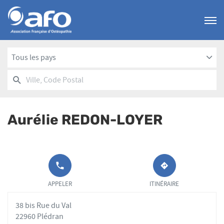
Menu
Tous les pays
RECHERCHER
UN
Ville,
POINT
Code
DE
Postal
VENTE
Aurélie REDON-LOYER
AFO
APPELER LE
JUSQU'AU
POINT DE
POINT
APPELER
ITINÉRAIRE
VENTE
DE
AURÉLIE
VENTE
38 bis Rue du Val
REDON-
AURÉLIE
LOYER AU
REDON-
22960 Plédran
LOYER