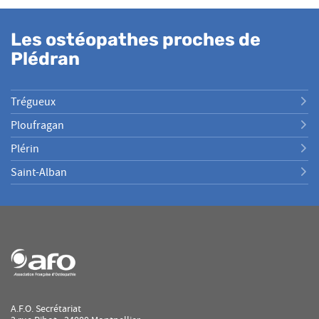
Les ostéopathes proches de
Plédran
Trégueux
Ploufragan
Plérin
Saint-Alban
A.F.O. Secrétariat