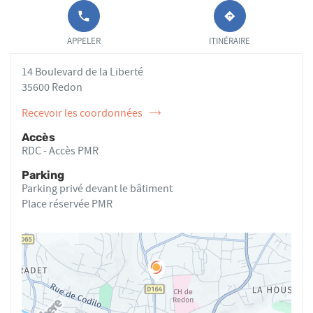
APPELER LE
JUSQU'AU
POINT DE
POINT
APPELER
ITINÉRAIRE
VENTE
DE
RENAUD
VENTE
14 Boulevard de la Liberté
HORBETTE
RENAUD
AU
HORBETTE
35600 Redon
Recevoir les coordonnées
de
l'ostéopathe
Accès
Renaud
RDC - Accès PMR
HORBETTE
Parking
Parking privé devant le bâtiment
Place réservée PMR