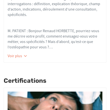
interrogations : définition, explication théorique, champ
d’action, indications, déroulement d’une consultation,
spécificités.
M. PATIENT : Bonjour Renaud HORBETTE, pourriez-vous
me décrire votre profil, comment envisagez-vous votre
métier, vos spécificités ? Mais d’abord, qu’est-ce que
l’ostéopathie pour vous ?
RH : Pour moi, l’ostéopathie est une thérapie manuelle
Voir plus
qui s’intéresse à traiter les manques de déformabilité au
sein du tissu conjonctif.
M. P : Ok, mais alors c’est quoi le tissu conjonctif ?
Certifications
RH : C’est le tissu de soutien qui relie et protège les autres
tissus corporels, comme une sorte de grande toile
d’araignée baignée dans un liquide qui bouge et se
déforme en permanence.
M. P : Il doit donc être très déformable pour assurer sa