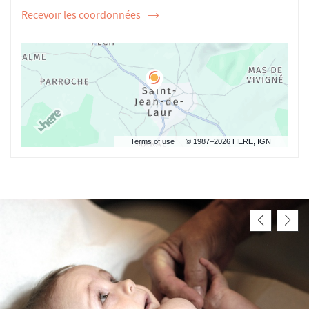
Recevoir les coordonnées
de
l'ostéopathe
Myriam
VILLAIN
Terms of use
© 1987–2026 HERE, IGN