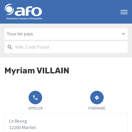
Menu
Tous les pays
RECHERCHER
UN
Ville,
POINT
Code
DE
Postal
VENTE
Myriam VILLAIN
AFO
APPELER LE
JUSQU'AU
POINT DE
POINT
APPELER
ITINÉRAIRE
VENTE
DE
MYRIAM
VENTE
Le Bourg
VILLAIN AU
MYRIAM
VILLAIN
12200 Martiel