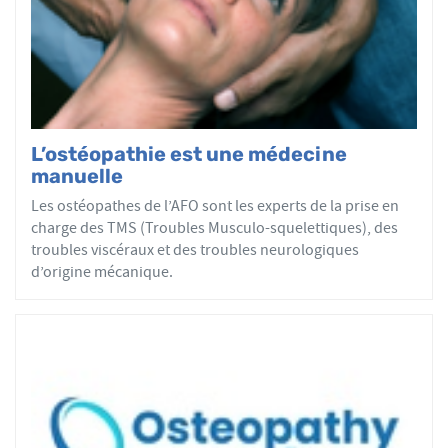
par mobilisations ou manipulations des sphères
articulaires, viscérales ou crâniennes.
Le réseau AFO garantit une assurance qualité de la
formation et de la pratique de l’ostéopathe rationnelle.
Les adhérents de l’AFO sont agréés par le ministère de la
Santé et sont enregistrés dans l’Annuaire Santé pour
L’ostéopathie est une médecine
avoir le droit d'user du titre d’ostéopathe et d'exercer les
manuelle
actes ostéopathiques.
Les ostéopathes de l’AFO sont les experts de la prise en
charge des TMS (Troubles Musculo-squelettiques), des
troubles viscéraux et des troubles neurologiques
d’origine mécanique.