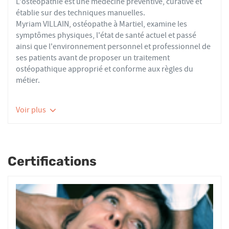
L'ostéopathie est une médecine préventive, curative et
établie sur des techniques manuelles.
Myriam VILLAIN, ostéopathe à Martiel, examine les
symptômes physiques, l'état de santé actuel et passé
ainsi que l'environnement personnel et professionnel de
ses patients avant de proposer un traitement
ostéopathique approprié et conforme aux règles du
métier.
Les ostéopathes du réseau AFO effectuent des actes
Voir plus
thérapeutiques conformes aux recommandations de
bonnes pratiques de la Haute Autorité de Santé et de
l'Organisation Mondiale de la Santé. À ce titre, ils
prennent en charge les patients présentant des troubles
Certifications
fonctionnels d’ordre ostéoarticulaire, viscéral ou
neurologique, et qui ne sont pas physiologiquement
irréversibles.
Nourrissons, enfants, adultes ou seniors, actifs ou
sédentaires, avec des douleurs aiguës ou chroniques,
tous les patients reçoivent un traitement ostéopathique