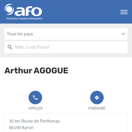
Menu
Tous les pays
RECHERCHER
UN
Ville,
POINT
Code
DE
Postal
VENTE
Arthur AGOGUE
AFO
APPELER LE
JUSQU'AU
POINT DE
POINT
APPELER
ITINÉRAIRE
VENTE
DE
ARTHUR
VENTE
35 ter Route de Parthenay
AGOGUE AU
ARTHUR
AGOGUE
86190 Ayron