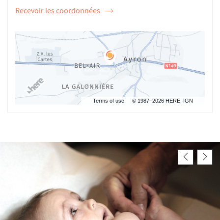
Recevoir les coordonnées
de
l'ostéopathe
Arthur
AGOGUE
Terms of use
© 1987–2026 HERE, IGN