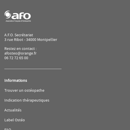
A.F.O. Secrétariat
3 rue Ribot - 34000 Montpellier
Restez en contact :
afosteo@orange.fr
06 72 72 65 00
Informations
(ouvre
Trouver un ostéopathe
dans
une
(ouvre
Indication thérapeutiques
nouvelle
dans
fenêtre)
une
(ouvre
Actualités
nouvelle
dans
fenêtre)
une
(ouvre
Label Ostéo
nouvelle
dans
fenêtre)
une
(ouvre
FAQ