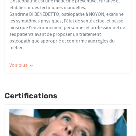
L'ostéopathie est une médecine préventive, curative et
établie sur des techniques manuelles.
Sandrine DI BENEDETTO, ostéopathe à NOYON, examine
les symptômes physiques, l'état de santé actuel et passé
ainsi que l'environnement personnel et professionnel de
ses patients avant de proposer un traitement
ostéopathique approprié et conforme aux règles du
métier.
Les ostéopathes du réseau AFO effectuent des actes
Voir plus
thérapeutiques conformes aux recommandations de
bonnes pratiques de la Haute Autorité de Santé et de
l'Organisation Mondiale de la Santé. À ce titre, ils
prennent en charge les patients présentant des troubles
Certifications
fonctionnels d’ordre ostéoarticulaire, viscéral ou
neurologique, et qui ne sont pas physiologiquement
irréversibles.
Nourrissons, enfants, adultes ou seniors, actifs ou
sédentaires, avec des douleurs aiguës ou chroniques,
tous les patients reçoivent un traitement ostéopathique