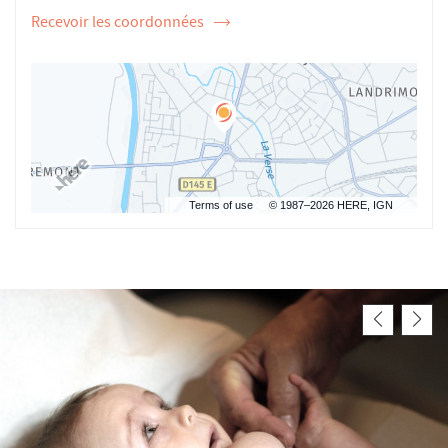
Recevoir les coordonnées
de
l'ostéopathe
Sandrine
DI
BENEDETTO
Terms of use
© 1987–2026 HERE, IGN