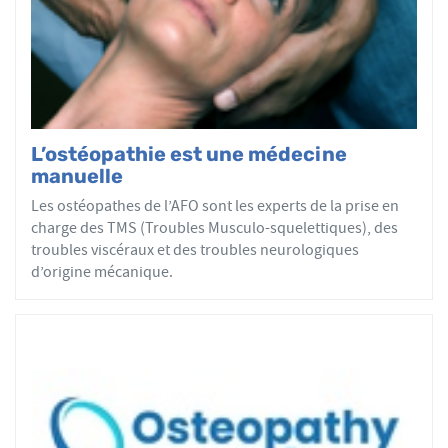
par mobilisations ou manipulations des sphères
articulaires, viscérales ou crâniennes.
Le réseau AFO garantit une assurance qualité de la
formation et de la pratique de l’ostéopathe rationnelle.
Les adhérents de l’AFO sont agréés par le ministère de la
Santé et sont enregistrés dans l’Annuaire Santé pour
L’ostéopathie est une médecine
avoir le droit d'user du titre d’ostéopathe et d'exercer les
manuelle
actes ostéopathiques.
Les ostéopathes de l’AFO sont les experts de la prise en
charge des TMS (Troubles Musculo-squelettiques), des
troubles viscéraux et des troubles neurologiques
d’origine mécanique.