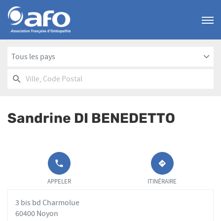
Menu
Tous les pays
RECHERCHER
UN
Ville,
POINT
Code
DE
Postal
VENTE
Sandrine DI BENEDETTO
AFO
APPELER LE
JUSQU'AU
POINT DE
POINT
APPELER
ITINÉRAIRE
VENTE
DE
SANDRINE DI
VENTE
3 bis bd Charmolue
BENEDETTO
SANDRINE
AU
DI
60400 Noyon
BENEDETTO