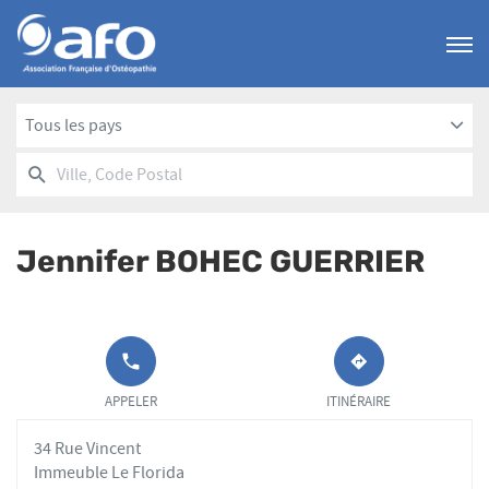
Menu
Tous les pays
RECHERCHER
UN
Ville,
POINT
Code
DE
Postal
VENTE
Jennifer BOHEC GUERRIER
AFO
APPELER LE
JUSQU'AU
POINT DE
POINT
APPELER
ITINÉRAIRE
VENTE
DE
JENNIFER
VENTE
34 Rue Vincent
BOHEC
JENNIFER
GUERRIER AU
BOHEC
Immeuble Le Florida
GUERRIER