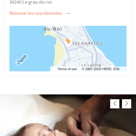
30240 Le grau-du-roi
Recevoir les coordonnées
de
l'ostéopathe
Jennifer
BOHEC
GUERRIER
Terms of use
© 1987–2026 HERE, IGN