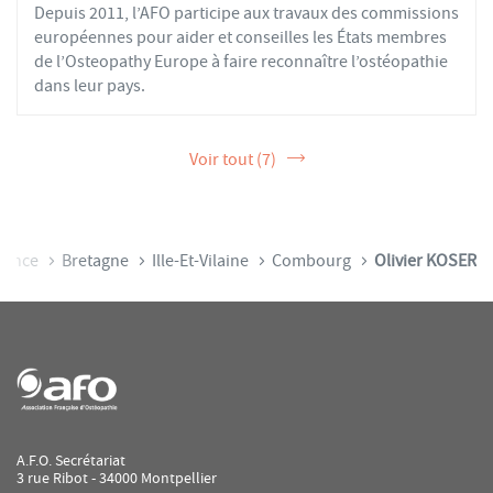
Depuis 2011, l’AFO participe aux travaux des commissions
européennes pour aider et conseilles les États membres
de l’Osteopathy Europe à faire reconnaître l’ostéopathie
dans leur pays.
Voir tout (7)
l
rance
Bretagne
Ille-Et-Vilaine
Combourg
Olivier KOSER
A.F.O. Secrétariat
3 rue Ribot - 34000 Montpellier