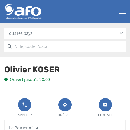
Menu
Tous les pays
RECHERCHER
UN
Ville,
POINT
Code
DE
Postal
VENTE
Olivier KOSER
AFO
Ouvert jusqu'à 20:00
APPELER LE
JUSQU'AU
OSTÉOPATHE
OLIVIER
POINT DE
POINT
APPELER
ITINÉRAIRE
CONTACT
KOSER
VENTE
DE
OLIVIER
VENTE
Le Poirier n° 14
KOSER AU
OLIVIER