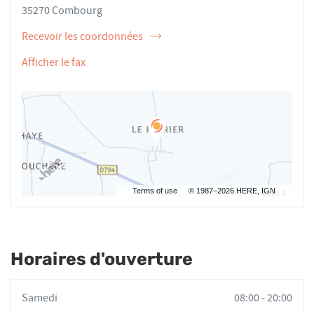
KOSER
35270 Combourg
Recevoir les coordonnées
de
l'ostéopathe
Afficher le fax
Olivier
KOSER
Terms of use
© 1987–2026 HERE, IGN
Horaires d'ouverture
Horaires
Samedi
08:00
-
20:00
d'ouverture