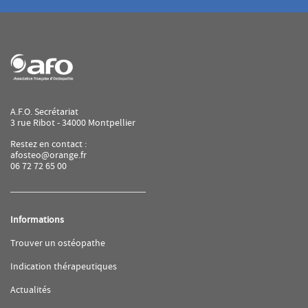
A.F.O. Secrétariat
3 rue Ribot - 34000 Montpellier
Restez en contact :
afosteo@orange.fr
06 72 72 65 00
Informations
(ouvre
Trouver un ostéopathe
dans
une
(ouvre
Indication thérapeutiques
nouvelle
dans
fenêtre)
une
(ouvre
Actualités
nouvelle
dans