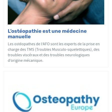
articulaires, viscérales ou crâniennes.
Le réseau AFO garantit une assurance qualité de la
formation et de la pratique de l’ostéopathe rationnelle.
Les adhérents de l’AFO sont agréés par le ministère de la
Santé et sont enregistrés dans l’Annuaire Santé pour
L’ostéopathie est une médecine
avoir le droit d'user du titre d’ostéopathe et d'exercer les
manuelle
actes ostéopathiques.
Les ostéopathes de l’AFO sont les experts de la prise en
charge des TMS (Troubles Musculo-squelettiques), des
troubles viscéraux et des troubles neurologiques
d’origine mécanique.