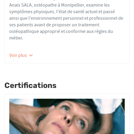
Anaïs SALA, ostéopathe à Montpellier, examine les
symptômes physiques, l'état de santé actuel et passé
ainsi que l'environnement personnel et professionnel de
ses patients avant de proposer un traitement
ostéopathique approprié et conforme aux règles du
métier.
Les ostéopathes du réseau AFO effectuent des actes
Voir plus
thérapeutiques conformes aux recommandations de
bonnes pratiques de la Haute Autorité de Santé et de
l'Organisation Mondiale de la Santé. À ce titre, ils
prennent en charge les patients présentant des troubles
Certifications
fonctionnels d’ordre ostéoarticulaire, viscéral ou
neurologique, et qui ne sont pas physiologiquement
irréversibles.
Nourrissons, enfants, adultes ou seniors, actifs ou
sédentaires, avec des douleurs aiguës ou chroniques,
tous les patients reçoivent un traitement ostéopathique
par mobilisations ou manipulations des sphères