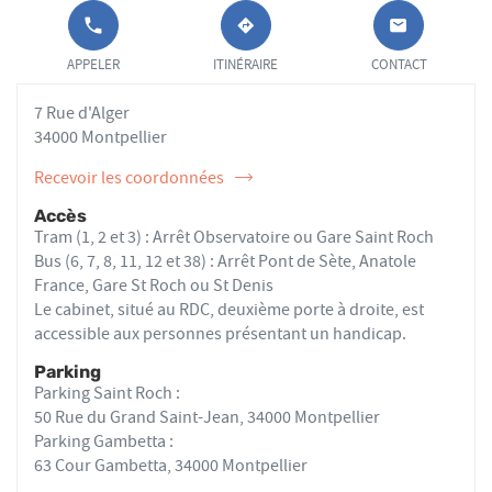
APPELER LE
JUSQU'AU
OSTÉOPATHE
ANAÏS
POINT DE
POINT
APPELER
ITINÉRAIRE
CONTACT
SALA
VENTE ANAÏS
DE
SALA AU
VENTE
7 Rue d'Alger
ANAÏS
SALA
34000 Montpellier
Recevoir les coordonnées
de
l'ostéopathe
Accès
Anaïs
Tram (1, 2 et 3) : Arrêt Observatoire ou Gare Saint Roch
SALA
Bus (6, 7, 8, 11, 12 et 38) : Arrêt Pont de Sète, Anatole
France, Gare St Roch ou St Denis
Le cabinet, situé au RDC, deuxième porte à droite, est
accessible aux personnes présentant un handicap.
Parking
Parking Saint Roch :
50 Rue du Grand Saint-Jean, 34000 Montpellier
Parking Gambetta :
63 Cour Gambetta, 34000 Montpellier