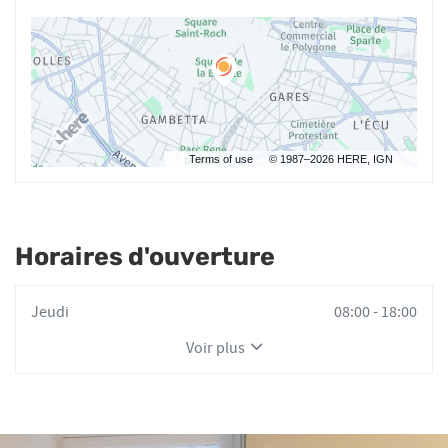
Terms of use
© 1987–2026 HERE, IGN
Horaires d'ouverture
Horaires
Jeudi
08:00
-
18:00
d'ouverture
Voir plus
d'aujourd'hui
et
les
horaires
d'ouverture
du