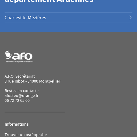
Charleville-Mézières
A.F.O. Secrétariat
3 rue Ribot - 34000 Montpellier
Restez en contact :
afosteo@orange.fr
06 72 72 65 00
Informations
(ouvre
Trouver un ostéopathe