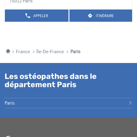
pour
75012 Paris
OHET
obtenir
de
APPELER
ITINÉRAIRE
AFFICHER
JUSQU'AU
plus
LE
POINT
amples
NUMÉRO
DE
DE
informations
VENTE
TÉLÉPHONE
CHARLOTTE
DU
REDON
POINT
Accueil
France
Île-De-France
Paris
DE
VENTE
CHARLOTTE
REDON
Les ostéopathes dans le
département Paris
Paris