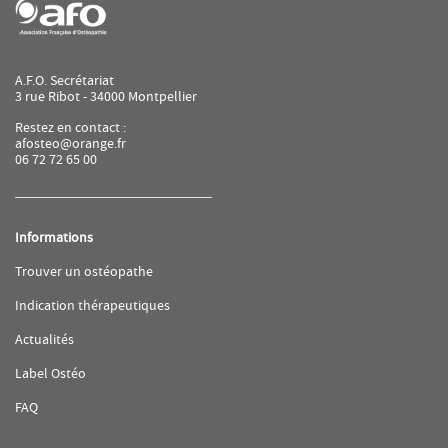
A.F.O. Secrétariat
3 rue Ribot - 34000 Montpellier
Restez en contact :
afosteo@orange.fr
06 72 72 65 00
Informations
(ouvre
Trouver un ostéopathe
dans
une
(ouvre
Indication thérapeutiques
nouvelle
dans
fenêtre)
une
(ouvre
Actualités
nouvelle
dans
fenêtre)
une
(ouvre
Label Ostéo
nouvelle
dans
fenêtre)
une
(ouvre
FAQ
nouvelle
dans
fenêtre)
une