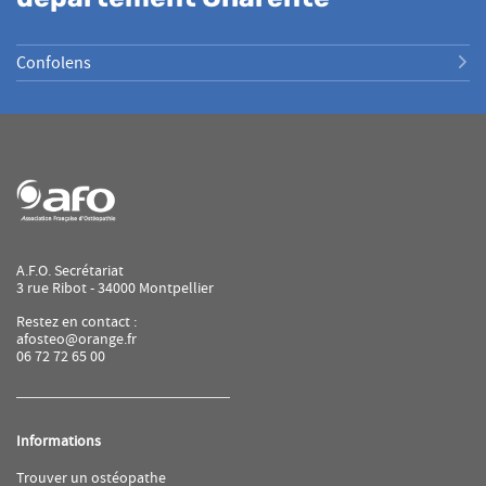
Confolens
A.F.O. Secrétariat
3 rue Ribot - 34000 Montpellier
Restez en contact :
afosteo@orange.fr
06 72 72 65 00
Informations
(ouvre
Trouver un ostéopathe