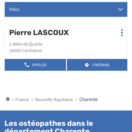
Villes
Appuyer
Pierre LASCOUX
Point
Plus
sur
de
d'op
la
2 Allée de Quinte
vente
touche
16500 Confolens
:
ENTRÉE
pour
APPELER
ITINÉRAIRE
AFFICHER
JUSQU'AU
obtenir
LE
POINT
de
NUMÉRO
DE
plus
DE
VENTE
TÉLÉPHONE
amples
PIERRE
DU
LASCOUX
informations
POINT
Accueil
France
Nouvelle-Aquitaine
Charente
DE
VENTE
PIERRE
LASCOUX
Les ostéopathes dans le
département Charente