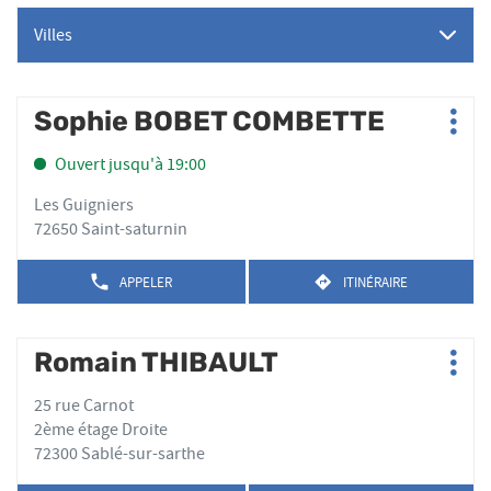
Villes
Appuyer
Sophie BOBET COMBETTE
Point
Plus
sur
de
d'op
la
Ouvert jusqu'à 19:00
vente
touche
:
ENTRÉE
Les Guigniers
pour
72650 Saint-saturnin
obtenir
de
APPELER
ITINÉRAIRE
AFFICHER
JUSQU'AU
plus
LE
POINT
amples
NUMÉRO
DE
DE
informations
Appuyer
VENTE
Romain THIBAULT
Point
TÉLÉPHONE
SOPHIE
Plus
sur
de
DU
BOBET
d'op
la
POINT
25 rue Carnot
vente
COMBETTE
DE
touche
2ème étage Droite
:
VENTE
ENTRÉE
72300 Sablé-sur-sarthe
SOPHIE
pour
BOBET