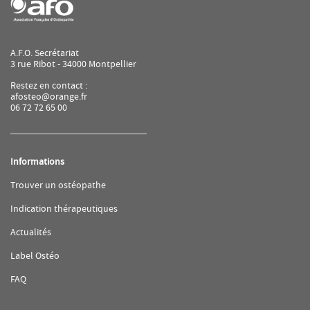
A.F.O. Secrétariat
3 rue Ribot - 34000 Montpellier
Restez en contact :
afosteo@orange.fr
06 72 72 65 00
Informations
(ouvre
Trouver un ostéopathe
dans
une
(ouvre
Indication thérapeutiques
nouvelle
dans
fenêtre)
une
(ouvre
Actualités
nouvelle
dans
fenêtre)
une
(ouvre
Label Ostéo
nouvelle
dans
fenêtre)
une
(ouvre
FAQ
nouvelle
dans
fenêtre)
une