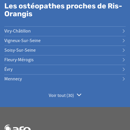
Les ostéopathes proches de Ris-
Orangis
Viry-Châtillon
Vigneux-Sur-Seine
Soisy-Sur-Seine
Fleury-Mérogis
Évry
Mennecy
Voir tout (30)
de
points
de
vente
de
AFO