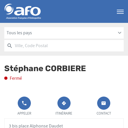
Menu
Tous les pays
RECHERCHER
UN
Ville,
POINT
Code
DE
Postal
VENTE
Stéphane CORBIERE
AFO
Fermé
APPELER LE
JUSQU'AU
OSTÉOPATHE
STÉPHANE
POINT DE
POINT
APPELER
ITINÉRAIRE
CONTACT
CORBIERE
VENTE
DE
STÉPHANE
VENTE
3 bis place Alphonse Daudet
CORBIERE AU
STÉPHANE