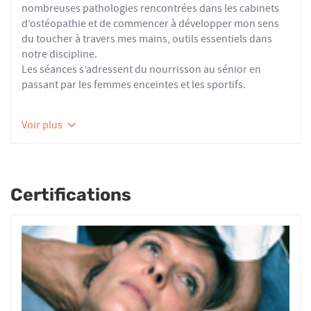
nombreuses pathologies rencontrées dans les cabinets
d’ostéopathie et de commencer à développer mon sens
du toucher à travers mes mains, outils essentiels dans
notre discipline.
Les séances s’adressent du nourrisson au sénior en
passant par les femmes enceintes et les sportifs.
Pour toute prise de rendez vous ,vous pouvez aller sur le
Voir plus
site doctolib a l'adresse suivante :
https://www.doctolib.fr/osteopathe/ris-
orangis/stephane-corbiere
ou m'appeler au 0169023922
Certifications
Vous pourrez aussi trouver sur doctolib toutes les
pathologies pouvant etre traitées par l'ostéopathie .