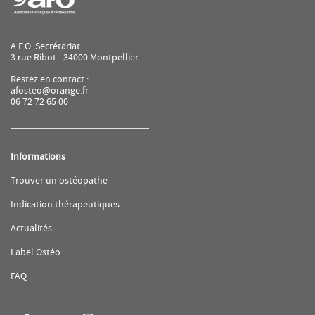
A.F.O. Secrétariat
3 rue Ribot - 34000 Montpellier
Restez en contact :
afosteo@orange.fr
06 72 72 65 00
Informations
(ouvre
Trouver un ostéopathe
dans
une
(ouvre
Indication thérapeutiques
nouvelle
dans
fenêtre)
une
(ouvre
Actualités
nouvelle
dans
fenêtre)
une
(ouvre
Label Ostéo
nouvelle
dans
fenêtre)
une
(ouvre
FAQ
nouvelle
dans
fenêtre)
une
nouvelle