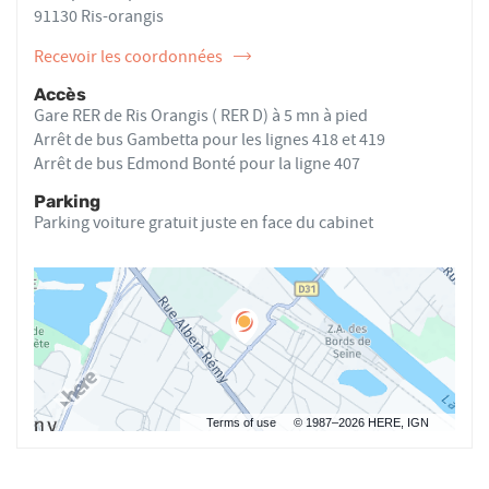
CORBIERE
91130 Ris-orangis
Recevoir les coordonnées
de
l'ostéopathe
Accès
Stéphane
Gare RER de Ris Orangis ( RER D) à 5 mn à pied
CORBIERE
Arrêt de bus Gambetta pour les lignes 418 et 419
Arrêt de bus Edmond Bonté pour la ligne 407
Parking
Parking voiture gratuit juste en face du cabinet
Terms of use
© 1987–2026 HERE, IGN