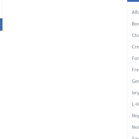
'options
Alf
Bon
Cha
Cre
Fon
Fre
Gen
Ivr
L-H
No
No
Sai