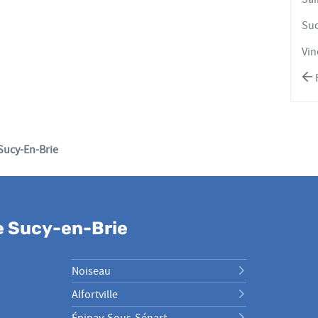
Suc
Vin
Sucy-En-Brie
e Sucy-en-Brie
Noiseau
Alfortville
Épinay-Sous-Sénart