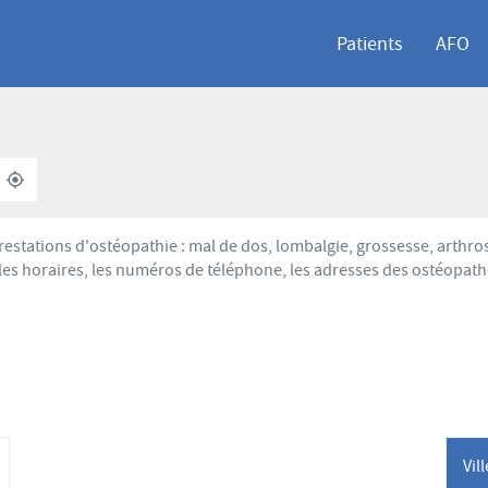
Patients
AFO
À
,
PROXIMITÉ
TROUVER
UN
POINT
estations d'ostéopathie : mal de dos, lombalgie, grossesse, arthr
DE
les horaires, les numéros de téléphone, les adresses des ostéopath
VENTE
AFO
Vil
lus