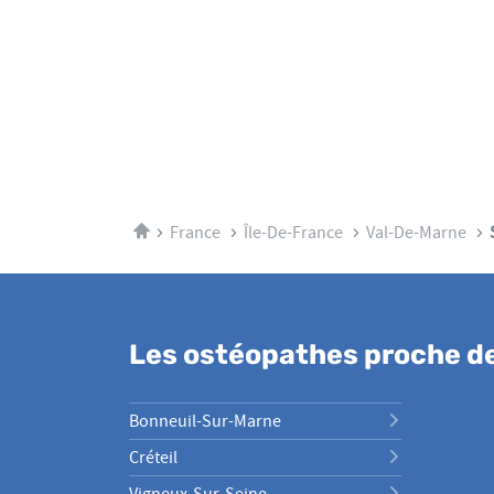
Accueil
France
Île-De-France
Val-De-Marne
Les ostéopathes proche d
Bonneuil-Sur-Marne
Créteil
Vigneux-Sur-Seine