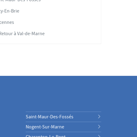
y-En-Brie
cennes
Retour à Val-de-Marne
Saint-Maur-Des-Fossés
Nogent-Sur-Marne
Charenton-Le-Pont