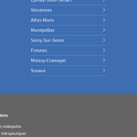
Vincennes
Athis-Mons
Montpellier
Soisy-Sur-Seine
Fresnes
Moissy-Cramayel
Sceaux
ions
(ouvre
n ostéopathe
dans
(ouvre
n thérapeutiques
une