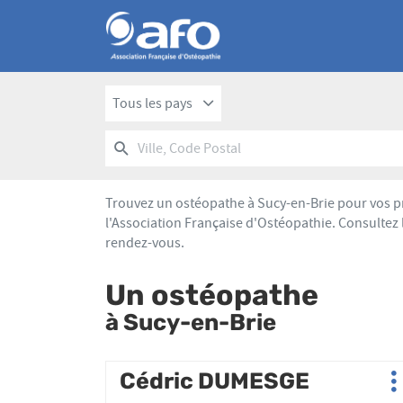
Tous les pays
RECHERCHER
UN
Ville,
POINT
Code
DE
Postal
VENTE
Trouvez un ostéopathe à Sucy-en-Brie pour vos pr
AFO
l'Association Française d'Ostéopathie. Consultez 
rendez-vous.
Un ostéopathe
à Sucy-en-Brie
Appuyer
Cédric DUMESGE
Point
P
sur
de