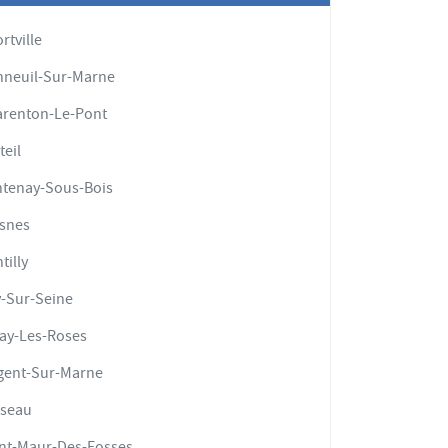
ortville
neuil-Sur-Marne
renton-Le-Pont
teil
tenay-Sous-Bois
snes
tilly
y-Sur-Seine
ay-Les-Roses
gent-Sur-Marne
iseau
nt-Maur-Des-Fosses