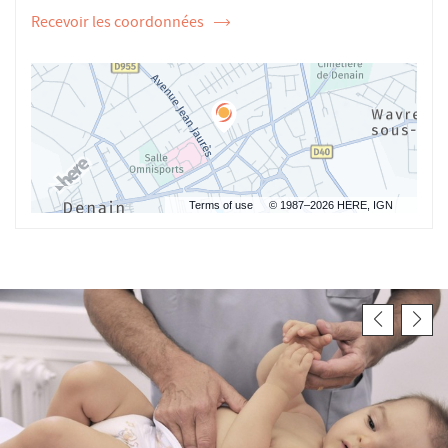
Recevoir les coordonnées
de
l'ostéopathe
Aurélie
ESPOTO
Terms of use
© 1987–2026 HERE, IGN