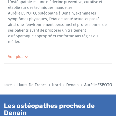
L'ostéopathie est une médecine préventive, curative et
établie sur des techniques manuelles.
Aurélie ESPOTO, ostéopathe à Denain, examine les
symptômes physiques, l'état de santé actuel et passé
ainsi que l'environnement personnel et professionnel de
ses patients avant de proposer un traitement
ostéopathique approprié et conforme aux règles du
métier.
Les ostéopathes du réseau AFO effectuent des actes
Voir plus
thérapeutiques conformes aux recommandations de
bonnes pratiques de la Haute Autorité de Santé et de
l'Organisation Mondiale de la Santé. À ce titre, ils
prennent en charge les patients présentant des troubles
fonctionnels d’ordre ostéoarticulaire, viscéral ou
il
France
Hauts-De-France
Nord
Denain
Aurélie ESPOTO
neurologique, et qui ne sont pas physiologiquement
irréversibles.
Nourrissons, enfants, adultes ou seniors, actifs ou
Les ostéopathes proches de
sédentaires, avec des douleurs aiguës ou chroniques,
Denain
tous les patients reçoivent un traitement ostéopathique