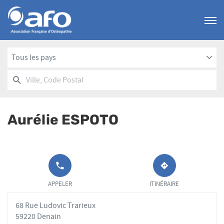
Menu
Tous les pays
RECHERCHER
UN
Ville,
POINT
Code
DE
Postal
VENTE
Aurélie ESPOTO
AFO
APPELER LE
JUSQU'AU
POINT DE
POINT
APPELER
ITINÉRAIRE
VENTE
DE
AURÉLIE
VENTE
68 Rue Ludovic Trarieux
ESPOTO AU
AURÉLIE
ESPOTO
59220 Denain