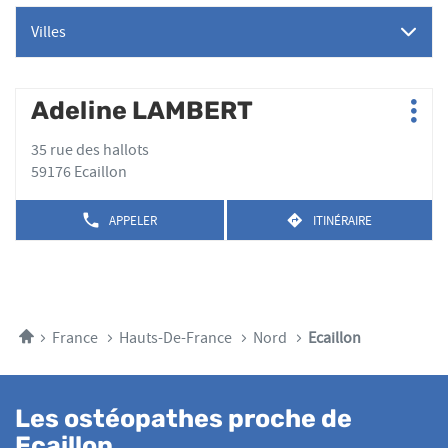
Villes
Appuyer
Adeline LAMBERT
Point
Plus
sur
de
d'op
la
35 rue des hallots
vente
touche
59176 Ecaillon
:
ENTRÉE
pour
APPELER
ITINÉRAIRE
AFFICHER
JUSQU'AU
obtenir
LE
POINT
de
NUMÉRO
DE
plus
DE
VENTE
TÉLÉPHONE
amples
ADELINE
DU
LAMBERT
informations
POINT
Accueil
France
Hauts-De-France
Nord
Ecaillon
DE
VENTE
ADELINE
LAMBERT
Les ostéopathes proche de
Ecaillon