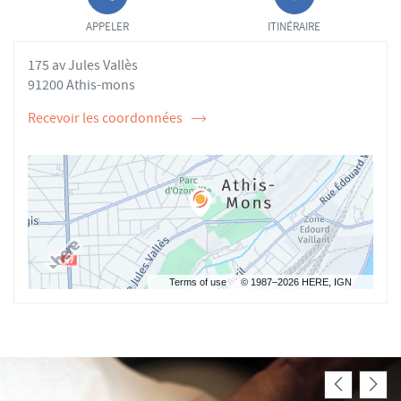
APPELER LE
JUSQU'AU
POINT DE
POINT
APPELER
ITINÉRAIRE
VENTE
DE
CHAHINÈZE
VENTE
175 av Jules Vallès
BOUKHALFA
CHAHINÈZE
AU
BOUKHALFA
91200 Athis-mons
Recevoir les coordonnées
de
l'ostéopathe
Chahinèze
BOUKHALFA
Terms of use
© 1987–2026 HERE, IGN