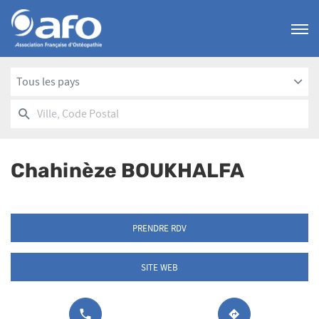
Menu
Tous les pays
RECHERCHER
UN
Ville,
POINT
Code
DE
Postal
VENTE
Chahinèze BOUKHALFA
AFO
PRENDRE RDV
SITE WEB