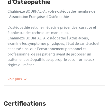
d'Ostéopathie
Chahinèze BOUKHALFA : votre ostéopathe membre de
l'Association Française d’Ostéopathie
L'ostéopathie est une médecine préventive, curative et
établie sur des techniques manuelles.
Chahinèze BOUKHALFA, ostéopathe à Athis-Mons,
examine les symptômes physiques, l'état de santé actuel
et passé ainsi que l'environnement personnel et
professionnel de ses patients avant de proposer un
traitement ostéopathique approprié et conforme aux
règles du métier.
Les ostéopathes du réseau AFO effectuent des actes
Voir plus
thérapeutiques conformes aux recommandations de
bonnes pratiques de la Haute Autorité de Santé et de
l'Organisation Mondiale de la Santé. À ce titre, ils
prennent en charge les patients présentant des troubles
Certifications
fonctionnels d’ordre ostéoarticulaire, viscéral ou
neurologique, et qui ne sont pas physiologiquement