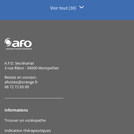
Voir tout (30)
de
points
de
vente
de
AFO
A.F.O. Secrétariat
3 rue Ribot - 34000 Montpellier
Restez en contact :
afosteo@orange.fr
06 72 72 65 00
Informations
(ouvre
Trouver un ostéopathe
dans
une
(ouvre
Indication thérapeutiques
nouvelle